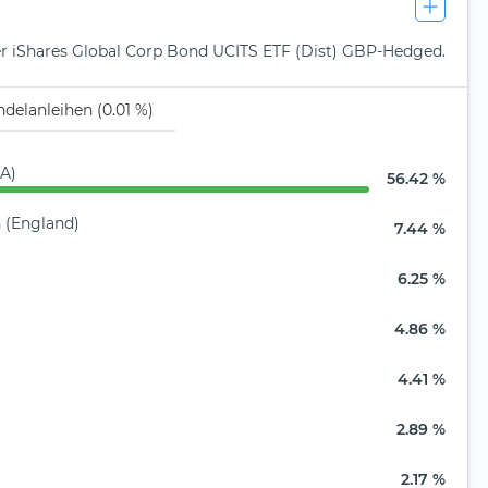
der iShares Global Corp Bond UCITS ETF (Dist) GBP-Hedged.
delanleihen (0.01 %)
SA)
56.42 %
h (England)
7.44 %
6.25 %
4.86 %
4.41 %
2.89 %
2.17 %