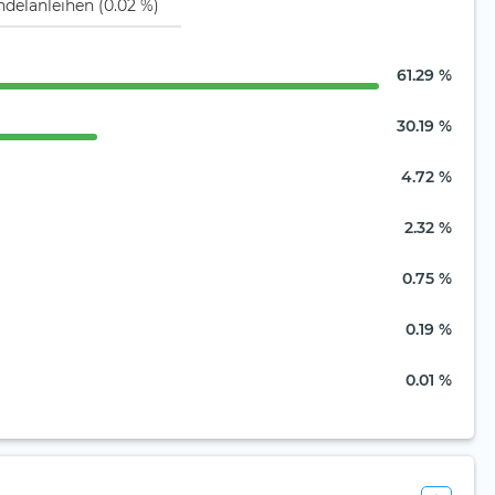
delanleihen (0.02 %)
61.29 %
30.19 %
4.72 %
2.32 %
0.75 %
0.19 %
0.01 %