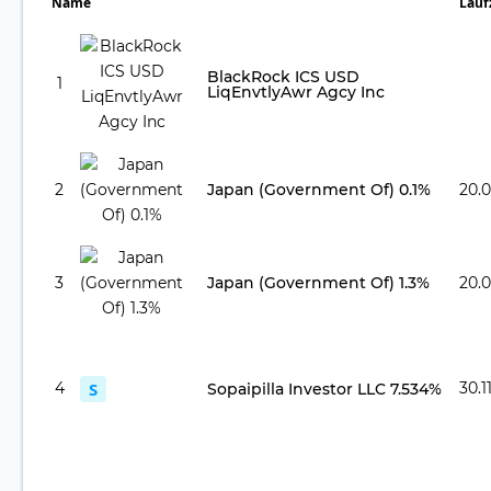
Name
Lauf
BlackRock ICS USD
1
LiqEnvtlyAwr Agcy Inc
2
Japan (Government Of) 0.1%
20.
3
Japan (Government Of) 1.3%
20.
4
S
30.1
Sopaipilla Investor LLC 7.534%