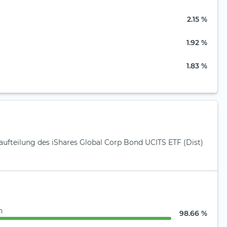
2.15 %
1.92 %
1.83 %
aufteilung des iShares Global Corp Bond UCITS ETF (Dist)
n
98.66 %