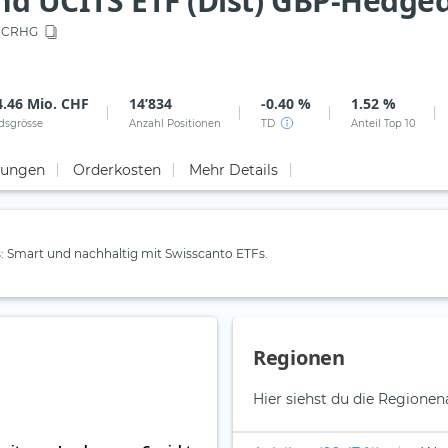
nd UCITS ETF (Dist) GBP-Hedge
CRHG
4.46 Mio. CHF
14’834
-0.40 %
1.52 %
dsgrösse
Anzahl Positionen
TD
Anteil Top 10
tungen
Orderkosten
Mehr Details
 Smart und nachhaltig mit Swisscanto ETFs.
Regionen
Hier siehst du die Regionen