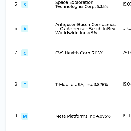
Space Exploration
5
S
15.0
Technologies Corp. 5.35%
Anheuser-Busch Companies
6
A
01.0
LLC / Anheuser-Busch InBev
Worldwide Inc 4.9%
7
C
25.
CVS Health Corp 5.05%
8
T
15.0
T-Mobile USA, Inc. 3.875%
9
M
15.1
Meta Platforms Inc 4.875%