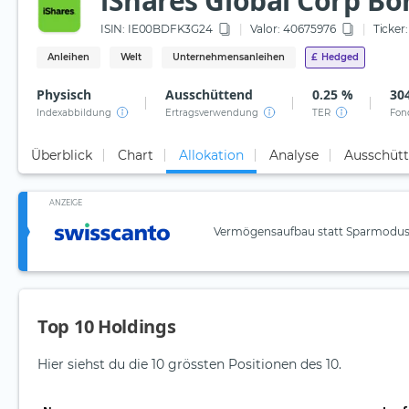
iShares Global Corp Bo
ISIN:
IE00BDFK3G24
Valor: 40675976
Ticker:
Anleihen
Welt
Unternehmensanleihen
£
Hedged
Physisch
Ausschüttend
0.25 %
30
Indexabbildung
Ertragsverwendung
TER
Fon
Überblick
Chart
Allokation
Analyse
Ausschüt
ANZEIGE
Vermögensaufbau statt Sparmodus:
Top 10 Holdings
Hier siehst du die 10 grössten Positionen des 10.