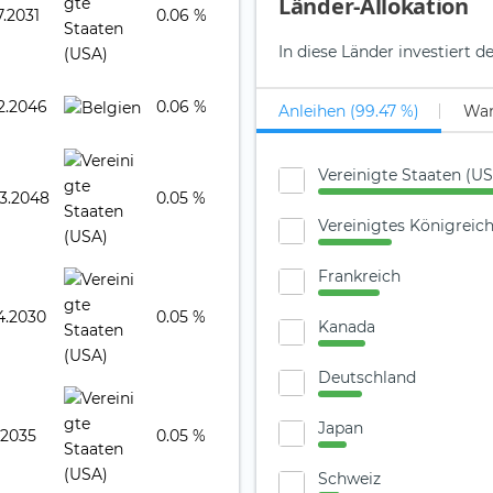
Länder-Allokation
7.2031
0.06 %
In diese Länder investiert 
2.2046
0.06 %
Anleihen (99.47 %)
Wan
Vereinigte Staaten (U
03.2048
0.05 %
Vereinigtes Königreic
Frankreich
4.2030
0.05 %
Kanada
Deutschland
Japan
1.2035
0.05 %
Schweiz