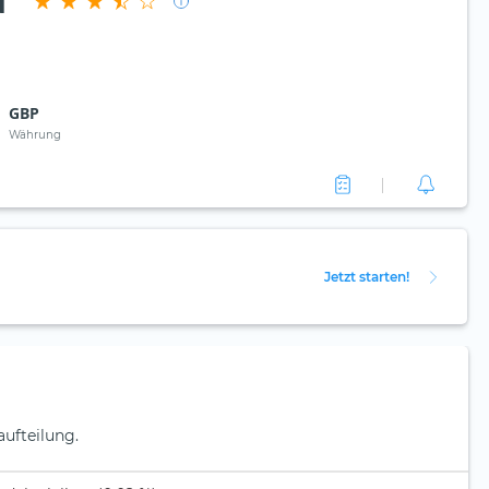
d
GBP
Währung
Jetzt starten!
aufteilung.