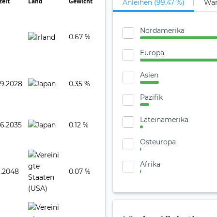
zeit
Land
Gewicht
Anleihen (99.47 %)
Wan
Nordamerika
0.67 %
Europa
Asien
09.2028
0.35 %
Pazifik
Lateinamerika
06.2035
0.12 %
Osteuropa
Afrika
1.2048
0.07 %