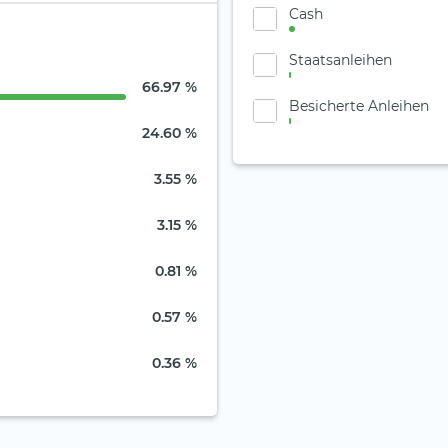
Cash
Staatsanleihen
66.97 %
Besicherte Anleihen
24.60 %
3.55 %
3.15 %
0.81 %
0.57 %
0.36 %