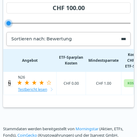
CHF 100.00
Sortieren nach: Bewertung
Kost
ETF‑Sparplan
Angebot
Mindestsparrate
CHF 
Kosten
ETF-S
N26
CHF 0.00
CHF 1.00
KOST
Testbericht lesen
Stammdaten werden bereitgestellt von
Morningstar
(Aktien, ETFs,
Fonds),
CoinGecko
(Kryptowährungen) und der Isarvest GmbH.