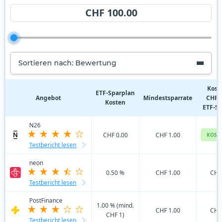
CHF 100.00
Sortieren nach: Bewertung
Kost
ETF‑Sparplan
Angebot
Mindestsparrate
CHF 
Kosten
ETF-S
N26
CHF 0.00
CHF 1.00
KOST
Testbericht lesen
neon
0.50 %
CHF 1.00
CHF
Testbericht lesen
PostFinance
1.00 % (mind.
CHF 1.00
CHF
CHF 1)
Testbericht lesen