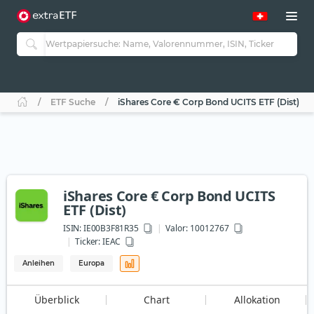
ETF Suche
iShares Core € Corp Bond UCITS ETF (Dist)
iShares Core € Corp Bond UCITS
ETF (Dist)
ISIN:
IE00B3F81R35
Valor: 10012767
Ticker:
IEAC
Anleihen
Europa
Überblick
Chart
Allokation