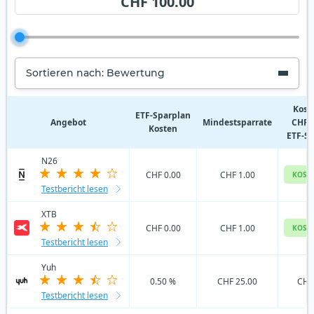
CHF 100.00
Sortieren nach: Bewertung
Kost
ETF‑Sparplan
Angebot
Mindestsparrate
CHF 
Kosten
ETF-S
N26
CHF 0.00
CHF 1.00
KOST
Testbericht lesen
XTB
CHF 0.00
CHF 1.00
KOST
Testbericht lesen
Yuh
0.50 %
CHF 25.00
CHF
Testbericht lesen