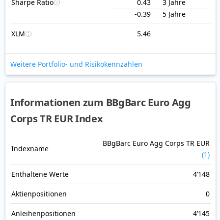
Sharpe Ratio
0.43
3 Jahre
-0.39
5 Jahre
XLM
5.46
Weitere Portfolio- und Risikokennzahlen
Informationen zum BBgBarc Euro Agg
Corps TR EUR Index
BBgBarc Euro Agg Corps TR EUR
Indexname
(1)
Enthaltene Werte
4’148
Aktienpositionen
0
Anleihenpositionen
4’145