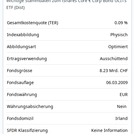
Wichtige Stammdaten zum iShares Core € Corp Bond UCITS
ETF (Dist)
Gesamt­kosten­quote (TER)
0.09 %
Index­abbildung
Physisch
Abbildungs­art
Optimiert
Ertrags­verwendung
Ausschüttend
Fonds­grösse
8.23 Mrd. CHF
Fonds­auflage
06.03.2009
Fonds­währung
EUR
Währungsabsicherung
Nein
Fondsdomizil
Irland
SFDR Klassifizierung
Keine Information