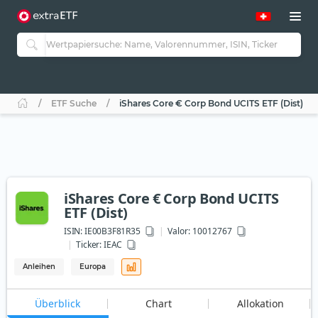
ETF Suche
iShares Core € Corp Bond UCITS ETF (Dist)
iShares Core € Corp Bond UCITS
ETF (Dist)
ISIN:
IE00B3F81R35
Valor: 10012767
Ticker:
IEAC
Anleihen
Europa
Überblick
Chart
Allokation