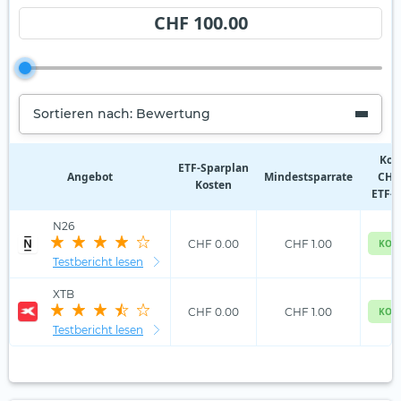
CHF 100.00
Sortieren nach: Bewertung
Kos
ETF‑Sparplan
Angebot
Mindestsparrate
CHF 
Kosten
ETF-S
N26
CHF 0.00
CHF 1.00
KOS
Testbericht lesen
XTB
CHF 0.00
CHF 1.00
KOS
Testbericht lesen