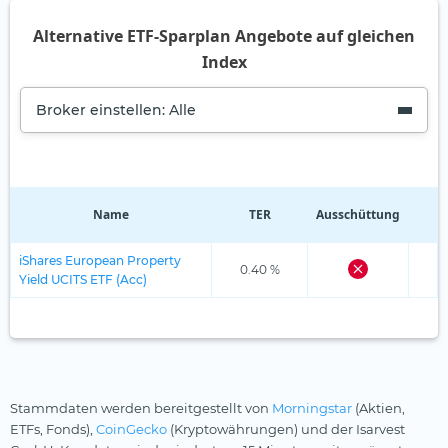
Alternative ETF-Sparplan Angebote auf gleichen
Index
Broker einstellen: Alle
Name
TER
Ausschüttung
R
iShares European Property
0.40 %
Yield UCITS ETF (Acc)
Stammdaten werden bereitgestellt von
Morningstar
(Aktien,
ETFs, Fonds),
CoinGecko
(Kryptowährungen) und der Isarvest