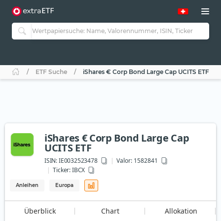
ETF Suche
iShares € Corp Bond Large Cap UCITS ETF
iShares € Corp Bond Large Cap
UCITS ETF
ISIN:
IE0032523478
Valor: 1582841
Ticker:
IBCX
Anleihen
Europa
Überblick
Chart
Allokation