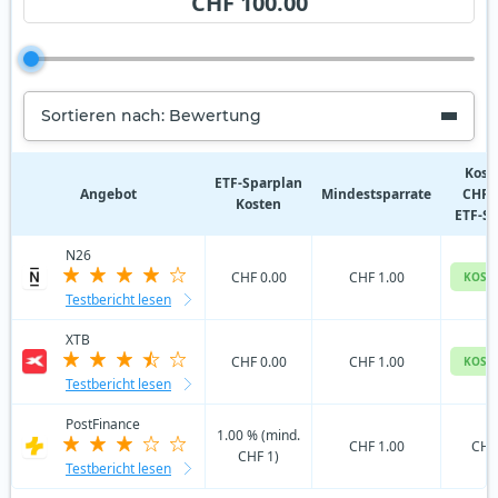
CHF 100.00
Sortieren nach: Bewertung
Kost
ETF‑Sparplan
Angebot
Mindestsparrate
CHF 
Kosten
ETF-S
N26
CHF 0.00
CHF 1.00
KOST
Testbericht lesen
XTB
CHF 0.00
CHF 1.00
KOST
Testbericht lesen
PostFinance
1.00 % (mind.
CHF 1.00
CHF
CHF 1)
Testbericht lesen