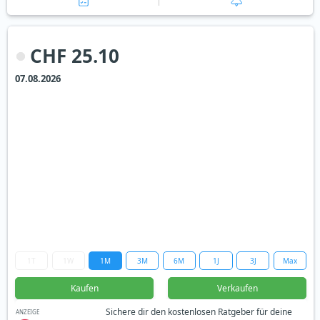
CHF 25.10
07.08.2026
1T
1W
1M
3M
6M
1J
3J
Max
Kaufen
Verkaufen
Sichere dir den kostenlosen Ratgeber für deine
ANZEIGE