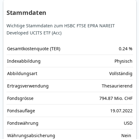
Stammdaten
Wichtige Stammdaten zum HSBC FTSE EPRA NAREIT
Developed UCITS ETF (Acc)
Gesamt­kosten­quote (TER)
0.24 %
Index­abbildung
Physisch
Abbildungs­art
Vollständig
Ertrags­verwendung
Thesaurierend
Fonds­grösse
794.87 Mio. CHF
Fonds­auflage
19.07.2022
Fonds­währung
USD
Währungsabsicherung
Nein