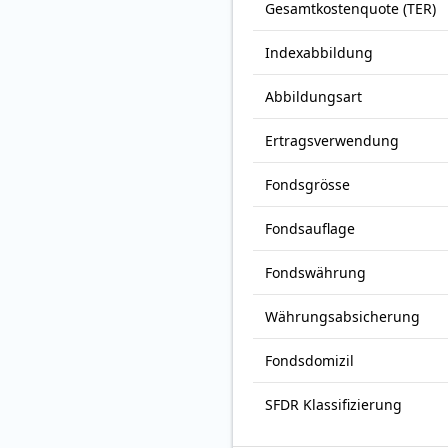
Gesamt­kosten­quote (TER)
Index­abbildung
Abbildungs­art
Ertrags­verwendung
Fonds­grösse
Fonds­auflage
Fonds­währung
Währungsabsicherung
Fondsdomizil
SFDR Klassifizierung