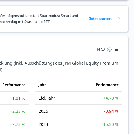
Vermögensaufbau statt Sparmodus: Smart und
Jetzt starten!
nachhaltig mit Swisscanto ETFs.
NAV
cklung (inkl. Ausschüttung) des JPM Global Equity Premium
).
Perfor­mance
Jahr
Perfor­mance
-1.81 %
Lfd. Jahr
+4.73 %
+2.23 %
2025
-0.94 %
+7.73 %
2024
+15.30 %