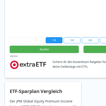
1T
1W
1M
3M
6M
Kaufen
ANZEIGE
Sichere dir den kostenlosen Ratgeber fü
deine Geldanlage mit ETFs.
ETF-Sparplan Vergleich
Der JPM Global Equity Premium Income