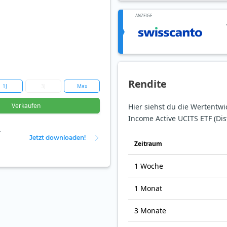
ANZEIGE
Rendite
1J
3J
Max
Verkaufen
Hier siehst du die Wertentwi
Income Active UCITS ETF (Dist
r
Jetzt downloaden!
Zeit­raum
1 Woche
1 Monat
3 Monate