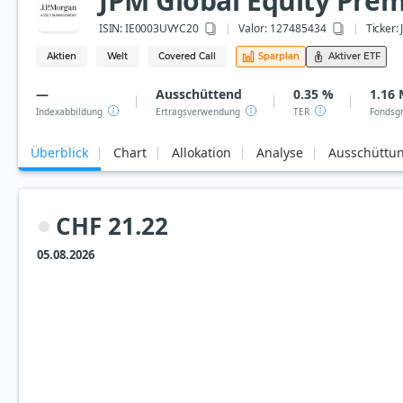
JPM Global Equity Prem
ISIN:
IE0003UVYC20
Valor: 127485434
Ticker:
Aktien
Welt
Covered Call
Sparplan
Aktiver ETF
—
Ausschüttend
0.35 %
1.16 
Indexabbildung
Ertragsverwendung
TER
Fondsg
Überblick
Chart
Allokation
Analyse
Ausschüttu
CHF 21.22
05.08.2026