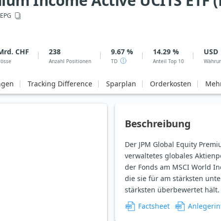
ium Income Active UCITS ETF (
JEPG
Mrd. CHF
238
9.67 %
14.29 %
USD
rösse
Anzahl Positionen
TD
Anteil Top 10
Währu
ngen
Tracking Difference
Sparplan
Orderkosten
Mehr
Beschreibung
Der JPM Global Equity Premi
verwaltetes globales Aktienpo
der Fonds am MSCI World Ind
die sie für am stärksten unt
stärksten überbewertet hält.
Factsheet
Anlegerin