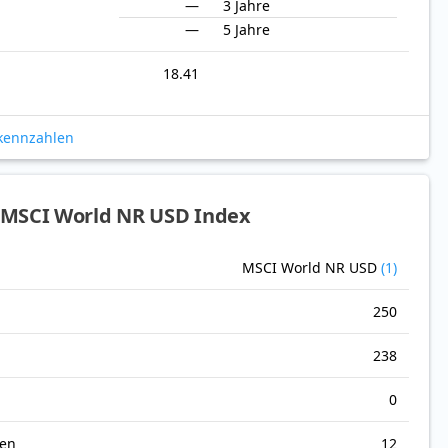
—
3 Jahre
—
5 Jahre
18.41
okennzahlen
 MSCI World NR USD Index
MSCI World NR USD
(1)
250
238
0
nen
12