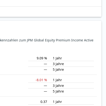
ekennzahlen zum JPM Global Equity Premium Income Active
9.09 %
1 Jahr
—
3 Jahre
—
5 Jahre
-8.01 %
1 Jahr
—
3 Jahre
—
5 Jahre
0.37
1 Jahr