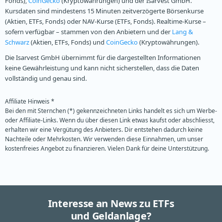
Fonds),
CoinGecko
(Kryptowährungen) und der Isarvest GmbH.
Kursdaten sind mindestens 15 Minuten zeitverzögerte Börsenkurse
(Aktien, ETFs, Fonds) oder NAV-Kurse (ETFs, Fonds). Realtime-Kurse –
sofern verfügbar – stammen von den Anbietern und der
Lang &
Schwarz
(Aktien, ETFs, Fonds) und
CoinGecko
(Kryptowährungen).
Die Isarvest GmbH übernimmt für die dargestellten Informationen
keine Gewährleistung und kann nicht sicherstellen, dass die Daten
vollständig und genau sind.
Affiliate Hinweis *
Bei den mit Sternchen (*) gekennzeichneten Links handelt es sich um Werbe-
oder Affiliate-Links. Wenn du über diesen Link etwas kaufst oder abschliesst,
erhalten wir eine Vergütung des Anbieters. Dir entstehen dadurch keine
Nachteile oder Mehrkosten. Wir verwenden diese Einnahmen, um unser
kostenfreies Angebot zu finanzieren. Vielen Dank für deine Unterstützung.
Interesse an News zu ETFs
und Geldanlage?