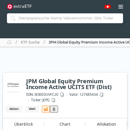
ETF Suche
JPM Global Equity Premium Income Active UCI
JPM Global Equity Premium
Income Active UCITS ETF (Dist)
ISIN:
IE0003UVYC20
Valor: 127485434
Ticker:
JEPG
Aktien
Welt
Überblick
Chart
Allokation