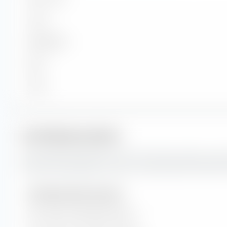
Gross
Mittelgross
Klein
Micro
Portfoliokennzahlen
Das sind die Prognosen für die Portfoliokennzahlen sow
des JPM Global Equity Premium Income Active UCITS ETF 
Portfoliokennzahlen (Prognose)
Kurs-Gewinn-Verhältnis (KGV)