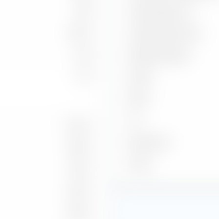
3.00
Capture Ratio Up
2.40 %
Capture Ratio Down
11.22
Batting Average
1.94
Alpha
Beta
2
R
6.04 %
Benchmark
6.95 %
Stand
9.51 %
8.74 %
6.96 %