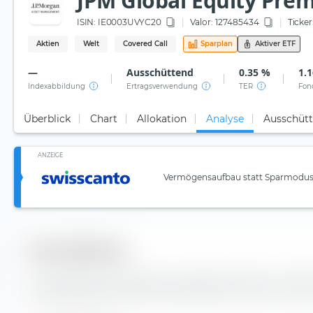
JPM Global Equity Prem
ISIN:
IE0003UVYC20
Valor: 127485434
Ticker
Aktien
Welt
Covered Call
Sparplan
Aktiver ETF
—
Ausschüttend
0.35 %
1.
Indexabbildung
Ertragsverwendung
TER
Fon
Überblick
Chart
Allokation
Analyse
Ausschüt
ANZEIGE
Vermögensaufbau statt Sparmodus:
Diversifikation
Hier findest du die Anzahl der enthaltenen Werte und d
Indexbestandteile des JPM Global Equity Premium Income 