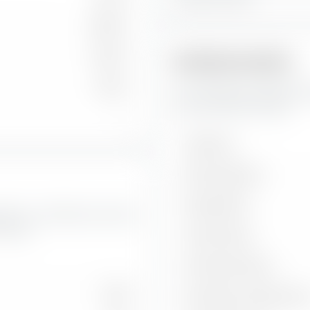
48.84 %
28.41 %
Risikokennzahlen
0.62 %
Hier findest du wichtige 
Active UCITS ETF (Dist).
—
Volatilität
Max. Drawdown
Sharpe Ratio
ie Wert- und Wachstumsraten
(Dist).
Treynor Ratio
Information Ratio
18.39
Korrelation zu Benchmar