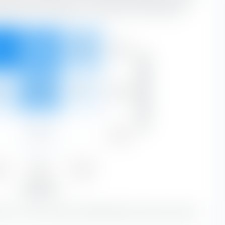
len Achse nach Substanz- und Wachstumsmerkmalen.
Gross
4 %
23.90 %
11.73 %
70.97 %
Marktkapitalisierung
Mittel
2 %
18.51 %
3.49 %
28.41 %
Klein
—
0.62 %
—
0.62 %
ue
Blend
Growth
6 %
43.02 %
15.22 %
Aktienstil
tien mit einer grossen Marktkapitalisierung den grössten