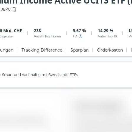
ium Income Active UCITS ETF (
:
JEPG
16 Mrd. CHF
238
9.67 %
14.29 %
U
dsgrösse
Anzahl Positionen
TD
Anteil Top 10
W
tungen
Tracking Difference
Sparplan
Orderkosten
 Smart und nachhaltig mit Swisscanto ETFs.
Aktien-Anlagestil
ie Zusammensetzung der
Die extraETF Anlagestil Box 
Active UCITS ETF (Dist).
Portfoliokonstruktion. Die
Active UCITS ETF (Dist) ent