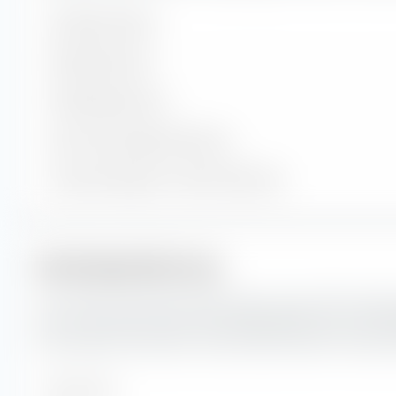
Enthaltene Werte
Aktienpositionen
Anleihenpositionen
Cash und sonstige Positionen
% des Vermögens in Top 10 Positionen
Marktkapitalisierung
Hier siehst du die prozentuale Aufteilung des JPM Globa
Active UCITS ETF (Dist) nach Marktkapitalisierung. Die Ma
den aktuellen Börsenwert eines börsennotierten Unterne
Sehr Gross