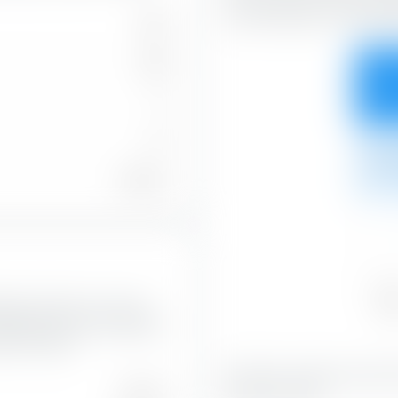
und entlang der horizonta
250
238
35.3
0
12
6.4
14.29 %
Val
l Equity Premium Income
41.7
rktkapitalisierung spiegelt
hmens wider.
Mit 35.34 % bilden Value-Ak
22.13 %
Portfolio-Anteil.