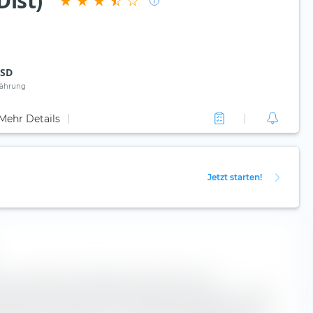
Dist)
SD
ährung
Mehr Details
Jetzt starten!
ist ein höchst nützliches Instrument für die
 Box klassifiziert den JPM Global Equity Premium Income
lang der vertikalen Achse nach der Marktkapitalisierung