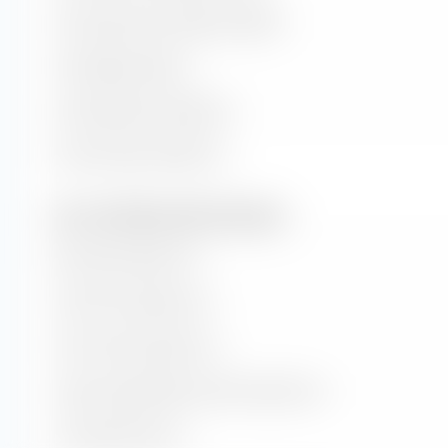
Kurs-Buchwert-Verhältnis (KBV)
Dividendenrendite
Kurs/Cashflow-Verhältnis
Kurs/Umsatz-Verhältnis
Wert- und Wachstumsraten (Prognose)
Buchwertwachstum
Cash-Flow-Wachstum
Hist. Gewinnwachstum
Langfr. geschätztes Gewinn­wachstum
Umsatzwachstum