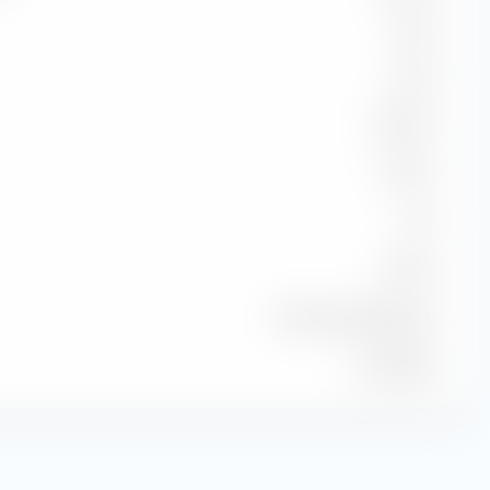
42.07
74.49
50.00 %
-0.20 %
0.15
4.08 %
MSCI World NR USD
31.07.2026