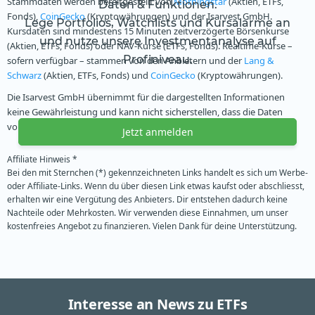
Stammdaten werden bereitgestellt von
Morningstar
(Aktien, ETFs,
Daten & Funktionen.
Fonds),
CoinGecko
(Kryptowährungen) und der Isarvest GmbH.
Lege Portfolios, Watchlists und Kursalarme an
Kursdaten sind mindestens 15 Minuten zeitverzögerte Börsenkurse
und nutze unsere Investmentanalyse auf
(Aktien, ETFs, Fonds) oder NAV-Kurse (ETFs, Fonds). Realtime-Kurse –
Profiniveau.
sofern verfügbar – stammen von den Anbietern und der
Lang &
Schwarz
(Aktien, ETFs, Fonds) und
CoinGecko
(Kryptowährungen).
Die Isarvest GmbH übernimmt für die dargestellten Informationen
keine Gewährleistung und kann nicht sicherstellen, dass die Daten
vollständig und genau sind.
Jetzt anmelden
Affiliate Hinweis *
Bei den mit Sternchen (*) gekennzeichneten Links handelt es sich um Werbe-
oder Affiliate-Links. Wenn du über diesen Link etwas kaufst oder abschliesst,
erhalten wir eine Vergütung des Anbieters. Dir entstehen dadurch keine
Nachteile oder Mehrkosten. Wir verwenden diese Einnahmen, um unser
kostenfreies Angebot zu finanzieren. Vielen Dank für deine Unterstützung.
Interesse an News zu ETFs