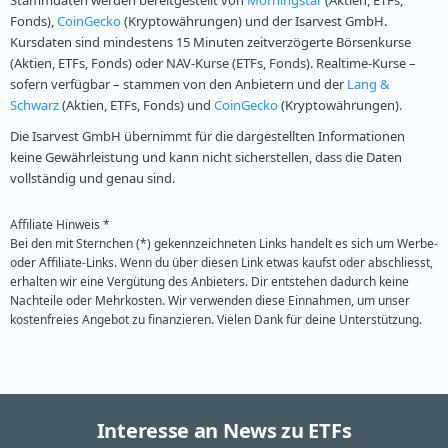
Stammdaten werden bereitgestellt von
Morningstar
(Aktien, ETFs,
Fonds),
CoinGecko
(Kryptowährungen) und der Isarvest GmbH.
Kursdaten sind mindestens 15 Minuten zeitverzögerte Börsenkurse
(Aktien, ETFs, Fonds) oder NAV-Kurse (ETFs, Fonds). Realtime-Kurse –
sofern verfügbar – stammen von den Anbietern und der
Lang &
Schwarz
(Aktien, ETFs, Fonds) und
CoinGecko
(Kryptowährungen).
Die Isarvest GmbH übernimmt für die dargestellten Informationen
keine Gewährleistung und kann nicht sicherstellen, dass die Daten
vollständig und genau sind.
Affiliate Hinweis *
Bei den mit Sternchen (*) gekennzeichneten Links handelt es sich um Werbe-
oder Affiliate-Links. Wenn du über diesen Link etwas kaufst oder abschliesst,
erhalten wir eine Vergütung des Anbieters. Dir entstehen dadurch keine
Nachteile oder Mehrkosten. Wir verwenden diese Einnahmen, um unser
kostenfreies Angebot zu finanzieren. Vielen Dank für deine Unterstützung.
Interesse an News zu ETFs