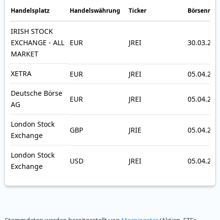
Handelsplatz
Handelswährung
Ticker
Börsennot
IRISH STOCK
EXCHANGE - ALL
EUR
JREI
30.03.202
MARKET
XETRA
EUR
JREI
05.04.202
Deutsche Börse
EUR
JREI
05.04.202
AG
London Stock
GBP
JRIE
05.04.202
Exchange
London Stock
USD
JREI
05.04.202
Exchange