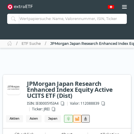
ETF Suche
JPMorgan Japan Research Enhanced Index Equi
JPMorgan Japan Research
Enhanced Index Equity Active
UCITS ETF (Dist)
ISIN:
IE00005YSIA4
Valor: 112088839
Ticker:
JREI
Aktien
Asien
Japan