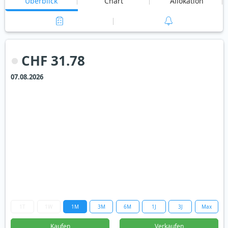
Überblick
Chart
Allokation
CHF 31.78
07.08.2026
1T
1W
1M
3M
6M
1J
3J
Max
Kaufen
Verkaufen