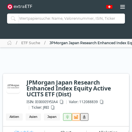
ETF Suche
JPMorgan Japan Research Enhanced Index Equi
JPMorgan Japan Research
Enhanced Index Equity Active
UCITS ETF (Dist)
ISIN:
IE00005YSIA4
Valor: 112088839
Ticker:
JREI
Aktien
Asien
Japan