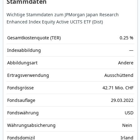
Stammdaten
Wichtige Stammdaten zum JPMorgan Japan Research
Enhanced Index Equity Active UCITS ETF (Dist)
Gesamt­kosten­quote (TER)
0.25 %
Index­abbildung
—
Abbildungs­art
Andere
Ertrags­verwendung
Ausschüttend
Fonds­grösse
42.71 Mio. CHF
Fonds­auflage
29.03.2022
Fonds­währung
USD
Währungsabsicherung
Nein
Fondsdomizil
Irland