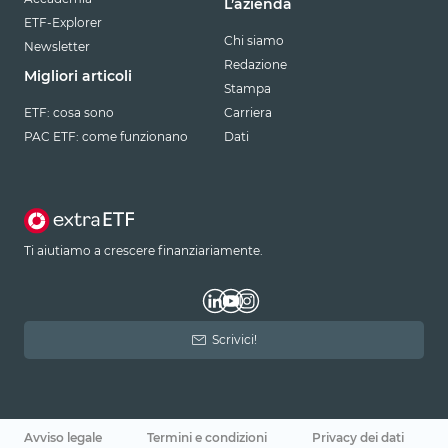
L’azienda
ETF-Explorer
Chi siamo
Newsletter
Redazione
Migliori articoli
Stampa
ETF: cosa sono
Carriera
PAC ETF: come funzionano
Dati
Ti aiutiamo a crescere finanziariamente.
Scrivici!
Avviso legale
Termini e condizioni
Privacy dei dati