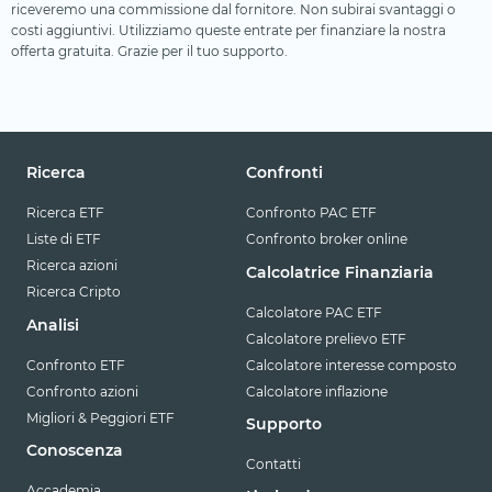
riceveremo una commissione dal fornitore. Non subirai svantaggi o
costi aggiuntivi. Utilizziamo queste entrate per finanziare la nostra
offerta gratuita. Grazie per il tuo supporto.
Ricerca
Confronti
Ricerca ETF
Confronto PAC ETF
Liste di ETF
Confronto broker online
Ricerca azioni
Calcolatrice Finanziaria
Ricerca Cripto
Calcolatore PAC ETF
Analisi
Calcolatore prelievo ETF
Confronto ETF
Calcolatore interesse composto
Confronto azioni
Calcolatore inflazione
Migliori & Peggiori ETF
Supporto
Conoscenza
Contatti
Accademia