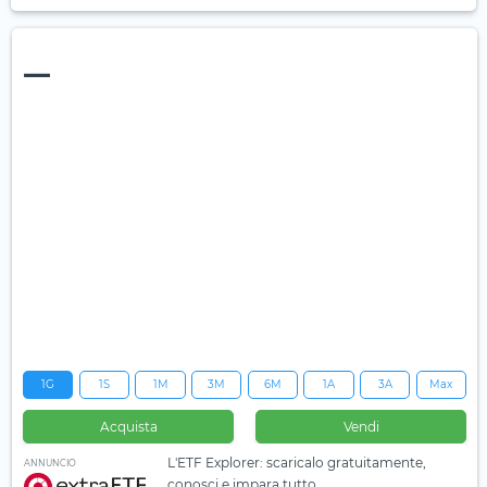
—
1G
1S
1M
3M
6M
1A
3A
Max
Acquista
Vendi
L'ETF Explorer: scaricalo gratuitamente,
ANNUNCIO
conosci e impara tutto.