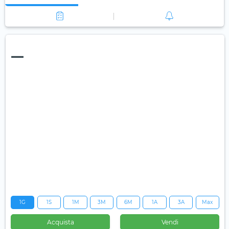
—
1G
1S
1M
3M
6M
1A
3A
Max
Acquista
Vendi