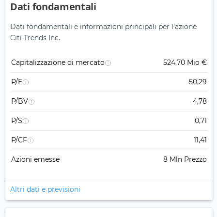
Dati fondamentali
Dati fondamentali e informazioni principali per l'azione
Citi Trends Inc.
Capitalizzazione di mercato
524,70 Mio €
P/E
50,29
P/BV
4,78
P/S
0,71
P/CF
11,41
Azioni emesse
8 Mln Prezzo
Altri dati e previsioni