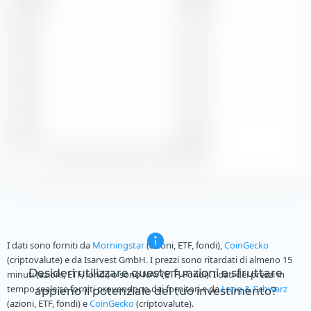
2026
0,12 $
2025
0,12 $
2024
0,12 $
2023
0,12 $
2022
0,03 $
Zeige alle historischen Dividenden
I dati sono forniti da
Morningstar
(azioni, ETF, fondi),
CoinGecko
(criptovalute) e da Isarvest GmbH. I prezzi sono ritardati di almeno 15
Desideri utilizzare queste funzioni e sfruttare
minuti (azioni, ETF, fondi) o sono NAV (ETF, Fondi). I dati dei prezzi in
tempo reale se forniti provendono dai fornitori e da
Lang & Schwarz
appieno il potenziale del tuo investimento?
(azioni, ETF, fondi) e
CoinGecko
(criptovalute).