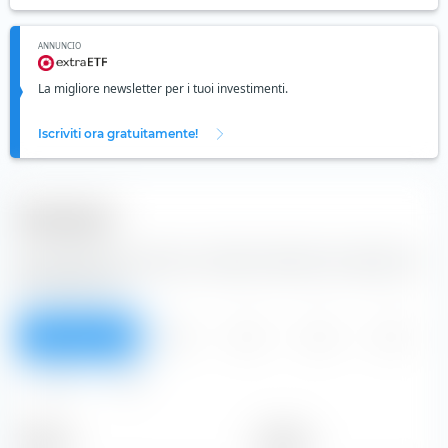
ANNUNCIO
La migliore newsletter per i tuoi investimenti.
Iscriviti ora gratuitamente!
Dividendi
Dalla tabella puoi vedere i dividendi dell'azione CapitaLand
Investment Ltd.
Panoramica
2026
2025
2024
2023
2022
Tutti
Periodo
Importo