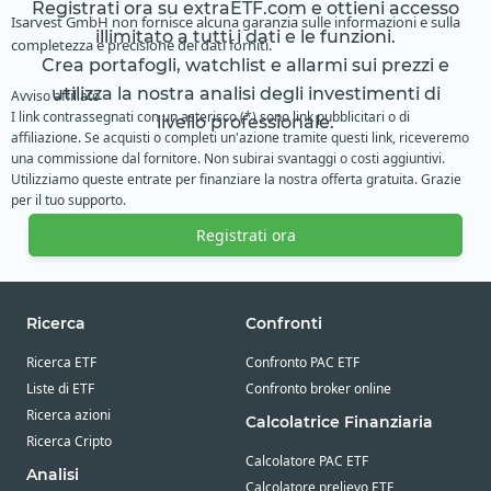
Registrati ora su extraETF.com e ottieni accesso
Isarvest GmbH non fornisce alcuna garanzia sulle informazioni e sulla
illimitato a tutti i dati e le funzioni.
completezza e precisione dei dati forniti.
Crea portafogli, watchlist e allarmi sui prezzi e
utilizza la nostra analisi degli investimenti di
Avviso affiliato
I link contrassegnati con un asterisco (*) sono link pubblicitari o di
livello professionale.
affiliazione. Se acquisti o completi un'azione tramite questi link, riceveremo
una commissione dal fornitore. Non subirai svantaggi o costi aggiuntivi.
Utilizziamo queste entrate per finanziare la nostra offerta gratuita. Grazie
per il tuo supporto.
Registrati ora
Ricerca
Confronti
Ricerca ETF
Confronto PAC ETF
Liste di ETF
Confronto broker online
Ricerca azioni
Calcolatrice Finanziaria
Ricerca Cripto
Calcolatore PAC ETF
Analisi
Calcolatore prelievo ETF