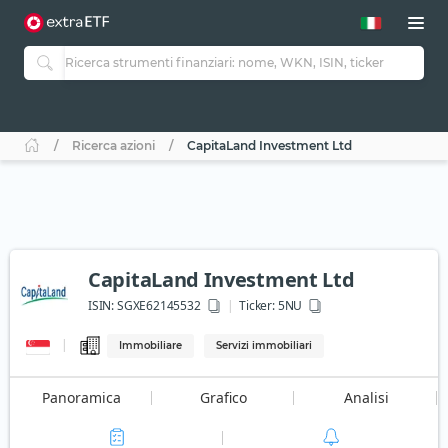
Ricerca azioni
CapitaLand Investment Ltd
CapitaLand Investment Ltd
ISIN:
SGXE62145532
Ticker:
5NU
Immobiliare
Servizi immobiliari
Panoramica
Grafico
Analisi