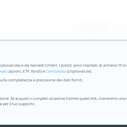
1
2
3
riptovalute) e da Isarvest GmbH. I prezzi sono ritardati di almeno 15 min
warz
(azioni, ETF, fondi) e
CoinGecko
(criptovalute).
lla completezza e precisione dei dati forniti.
iliazione. Se acquisti o completi un'azione tramite questi link, riceveremo un
e per il tuo supporto.