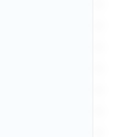
IDR (2)
ILS
INR
ISK
JPY
KRW
KZT
MAD
MXN (1)
NGN
NOK
NZD
PEN