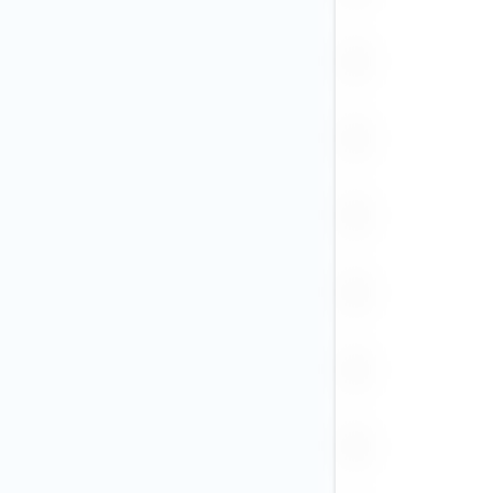
PGK
PHP
PLN
RON
RUB
SEK
SGD (59)
THB
TRY
TWD
USD (20)
VND (1)
ZAR