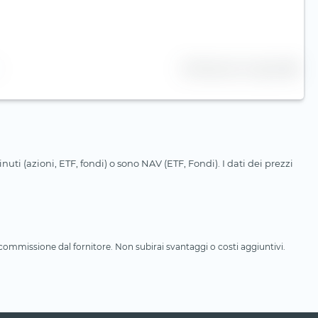
25 Numero di righe
uti (azioni, ETF, fondi) o sono NAV (ETF, Fondi). I dati dei prezzi
a commissione dal fornitore. Non subirai svantaggi o costi aggiuntivi.