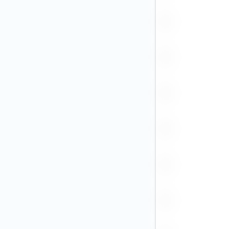
BRL
CAD (1)
CHF
CLP
CNY (3)
COP
CZK
DKK
EGP
EUR (1)
GBP (1)
GEL
HKD (1)
HUF