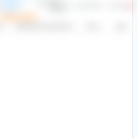
Corporation
1,71 $
2,69 %
92,0
20,53 €
Limited
Piano di risparmio
Capitalizzazione di mercato (mld. €)
Prezzo
Oggi