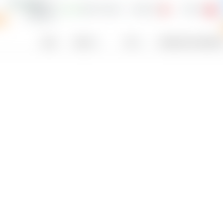
4,06 $
3,90 %
146,8
53,29 €
0,00 %
io
Paese
Settore
EPS
Rendimento del dividendo