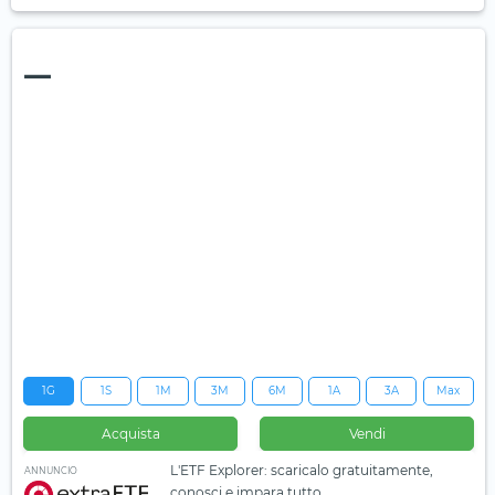
—
1G
1S
1M
3M
6M
1A
3A
Max
Acquista
Vendi
L'ETF Explorer: scaricalo gratuitamente,
ANNUNCIO
conosci e impara tutto.