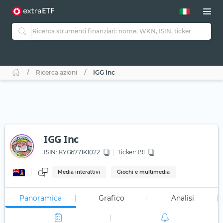
Ricerca azioni
IGG Inc
IGG Inc
ISIN:
KYG6771K1022
Ticker:
I91
Media interattivi
Giochi e multimedia
Panoramica
Grafico
Analisi