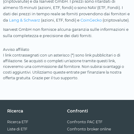
(criptovalute) e da Isarvest GmbH. I prezzi sono ritardati di
almeno 15 minuti (azioni, ETF, fondi) o sono NAV (ETF, Fondi). I
dati dei prezzi in tempo reale se forniti provendono dai fornitori e
da
Lang & Schwarz
(azioni, ETF, fondi) e
CoinGecko
(criptovalute).
Isarvest GmbH non fornisce alcuna garanzia sulle informazioni e
sulla completezza e precisione dei dati forniti.
Avviso affiliato
I link contrassegnati con un asterisco (*) sono link pubblicitari o di
affiliazione. Se acquisti o completi un'azione tramite questi link,
riceveremo una commissione dal fornitore. Non subirai svantaggi o
costi aggiuntivi. Utilizziamo queste entrate per finanziare la nostra
offerta gratuita. Grazie per il tuo supporto.
Ricerca
Confronti
Ricerca ETF
Confronto PAC ETF
Liste di ETF
Confronto broker online