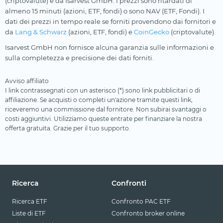
(criptovalute) e da Isarvest GmbH. I prezzi sono ritardati di
almeno 15 minuti (azioni, ETF, fondi) o sono NAV (ETF, Fondi). I
dati dei prezzi in tempo reale se forniti provendono dai fornitori e
da
Lang & Schwarz
(azioni, ETF, fondi) e
CoinGecko
(criptovalute).
Isarvest GmbH non fornisce alcuna garanzia sulle informazioni e
sulla completezza e precisione dei dati forniti.
Avviso affiliato
I link contrassegnati con un asterisco (*) sono link pubblicitari o di
affiliazione. Se acquisti o completi un'azione tramite questi link,
riceveremo una commissione dal fornitore. Non subirai svantaggi o
costi aggiuntivi. Utilizziamo queste entrate per finanziare la nostra
offerta gratuita. Grazie per il tuo supporto.
Ricerca
Confronti
Ricerca ETF
Confronto PAC ETF
Liste di ETF
Confronto broker online