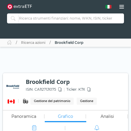
Ricerca azioni
Brookfield Corp
Brookfield Corp
ISIN:
CA11271J1075
Ticker:
K7X
Gestione del patrimonio
Gestione
Panoramica
Grafico
Analisi