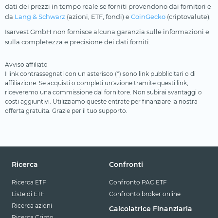
dati dei prezzi in tempo reale se forniti provendono dai fornitori e
da
Lang & Schwarz
(azioni, ETF, fondi) e
CoinGecko
(criptovalute).
Isarvest GmbH non fornisce alcuna garanzia sulle informazioni e
sulla completezza e precisione dei dati forniti.
Avviso affiliato
I link contrassegnati con un asterisco (*) sono link pubblicitari o di
affiliazione. Se acquisti o completi un'azione tramite questi link,
riceveremo una commissione dal fornitore. Non subirai svantaggi o
costi aggiuntivi. Utilizziamo queste entrate per finanziare la nostra
offerta gratuita. Grazie per il tuo supporto.
Ricerca
Confronti
Ricerca ETF
Confronto PAC ETF
Liste di ETF
Confronto broker online
Ricerca azioni
Calcolatrice Finanziaria
Ricerca Cripto