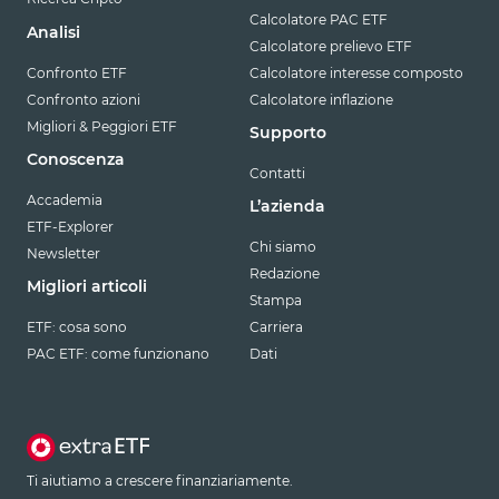
Calcolatore PAC ETF
Analisi
Calcolatore prelievo ETF
Confronto ETF
Calcolatore interesse composto
Confronto azioni
Calcolatore inflazione
Migliori & Peggiori ETF
Supporto
Conoscenza
Contatti
Accademia
L’azienda
ETF-Explorer
Chi siamo
Newsletter
Redazione
Migliori articoli
Stampa
ETF: cosa sono
Carriera
PAC ETF: come funzionano
Dati
Ti aiutiamo a crescere finanziariamente.