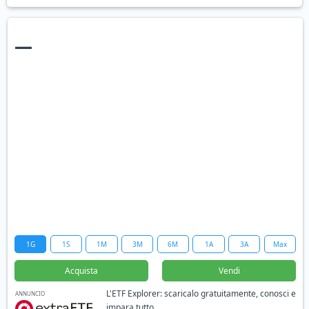
—
1G
1S
1M
3M
6M
1A
3A
Max
Acquista
Vendi
L'ETF Explorer: scaricalo gratuitamente, conosci e
ANNUNCIO
impara tutto.