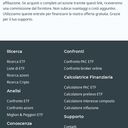
affiliazione. Se acquisti o completi un'azione tramite questi link, riceveremo
una commissione dal fornitore. Non subirai svantaggi o costi aggiuntivi.
Utilizziamo queste entrate per finanziare la nostra offerta gratuita. Grazie
per il tuo supporto.
Ricerca
Confronti
Ricerca ETF
Confronto PAC ETF
Liste di ETF
Confronto broker online
Ricerca azioni
Calcolatrice Finanziaria
Ricerca Cripto
Calcolatore PAC ETF
Analisi
Calcolatore prelievo ETF
Confronto ETF
Calcolatore interesse composto
Confronto azioni
Calcolatore inflazione
Migliori & Peggiori ETF
Supporto
Conoscenza
Contatti