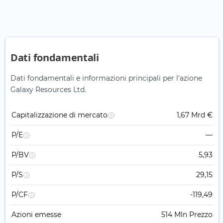
Dati fondamentali
Dati fondamentali e informazioni principali per l'azione
Galaxy Resources Ltd.
Capitalizzazione di mercato
1,67 Mrd €
P/E
—
P/BV
5,93
P/S
29,15
P/CF
-119,49
Azioni emesse
514 Mln Prezzo