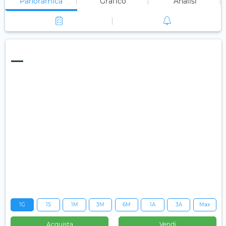
Panoramica
Grafico
Analisi
—
1G
1S
1M
3M
6M
1A
3A
Max
Acquista
Vendi