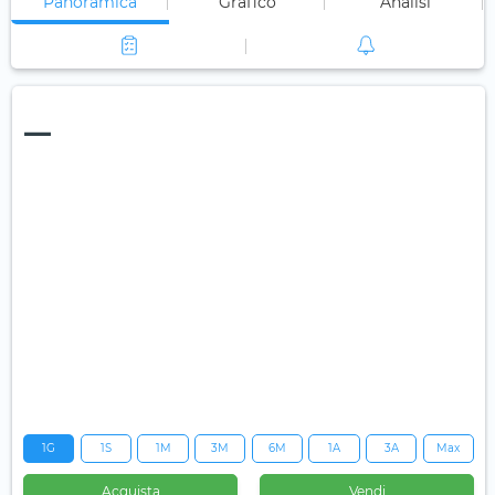
Panoramica
Grafico
Analisi
—
1G
1S
1M
3M
6M
1A
3A
Max
Acquista
Vendi