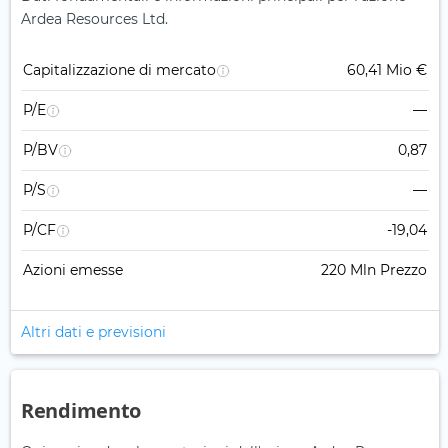
Ardea Resources Ltd.
Capitalizzazione di mercato
60,41 Mio €
P/E
—
P/BV
0,87
P/S
—
P/CF
-19,04
Azioni emesse
220 Mln Prezzo
Altri dati e previsioni
Rendimento