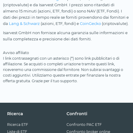
(criptovalute) e da Isarvest GmbH. I prezzi sono ritardati di
almeno 15 minuti (azioni, ETF, fondi) o sono NAV (ETF, Fondi). I
dati dei prezzi in tempo reale se forniti provendono dai fornitori e
da
Lang & Schwarz
(azioni, ETF, fondi) e
CoinGecko
(criptovalute).
Isarvest GmbH non fornisce alcuna garanzia sulle informazioni e
sulla completezza e precisione dei dati forniti.
Avviso affiliato
I link contrassegnati con un asterisco (*) sono link pubblicitari o di
affiliazione. Se acquisti o completi un'azione tramite questi link,
riceveremo una commissione dal fornitore. Non subirai svantaggi o
costi aggiuntivi. Utilizziamo queste entrate per finanziare la nostra
offerta gratuita. Grazie per il tuo supporto.
Ricerca
Confronti
Ricerca ETF
Confronto PAC ETF
Liste di ETF
Confronto broker online