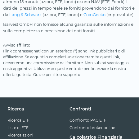
almeno 15 minuti (azioni, ETF, fondi) o sono NAV (ETF, Fondi). I
dati dei prezzi in tempo reale se forniti provendono dai fornitori e
da
Lang & Schwarz
(azioni, ETF, fondi) e
CoinGecko
(criptovalute).
Isarvest GmbH non fornisce alcuna garanzia sulle informazioni e
sulla completezza e precisione dei dati forniti.
Avviso affiliato
I link contrassegnati con un asterisco (*) sono link pubblicitari o di
affiliazione. Se acquisti o completi un'azione tramite questi link,
riceveremo una commissione dal fornitore. Non subirai svantaggi o
costi aggiuntivi. Utilizziamo queste entrate per finanziare la nostra
offerta gratuita. Grazie per il tuo supporto.
Ricerca
Confronti
Ricerca ETF
Confronto PAC ETF
Liste di ETF
Confronto broker online
Ricerca azioni
Calcolatrice Finanziaria