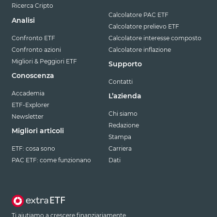
Ricerca Cripto
Calcolatore PAC ETF
Analisi
Calcolatore prelievo ETF
Confronto ETF
Calcolatore interesse composto
Confronto azioni
Calcolatore inflazione
Migliori & Peggiori ETF
Supporto
Conoscenza
Contatti
Accademia
L’azienda
ETF-Explorer
Chi siamo
Newsletter
Redazione
Migliori articoli
Stampa
ETF: cosa sono
Carriera
PAC ETF: come funzionano
Dati
Ti aiutiamo a crescere finanziariamente.