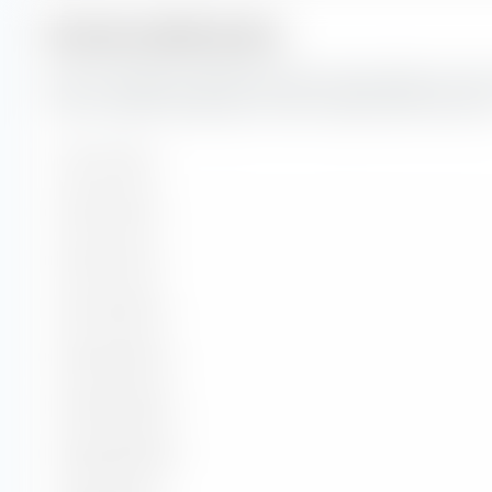
Struttura della durata
Qui puoi vedere la suddivisione percentuale della struttur
inclusi in BNP Paribas Easy- USD Corp Bond SRI Fossil Fre
Da 1 a 3 anni
Da 3 a 5 anni
Da 5 a 7 anni
Da 7 a 10 anni
Da 10 a 15 anni
Da 15 a 20 anni
Da 20 a 30 anni