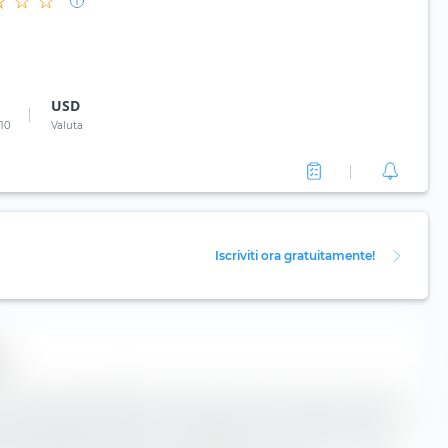
USD
 10
Valuta
Iscriviti ora gratuitamente!
o
one percentuale della struttura del credito dei bond inclusi
p Bond SRI Fossil Free. Più basso è il rating del credito,
lvenza dell'emittente corrispondente. Il rischio di credito