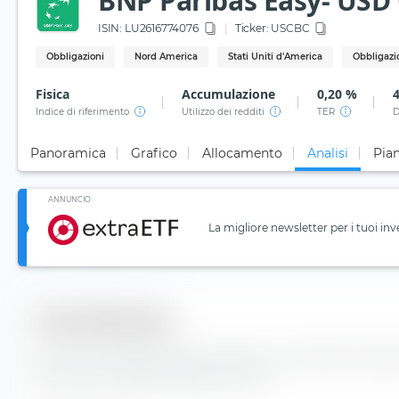
BNP Paribas Easy- USD 
ISIN:
LU2616774076
Ticker:
USCBC
Obbligazioni
Nord America
Stati Uniti d'America
Obbligazio
Fisica
Accumulazione
0,20 %
Indice di riferimento
Utilizzo dei redditi
TER
D
Panoramica
Grafico
Allocamento
Analisi
Pian
ANNUNCIO
La migliore newsletter per i tuoi inv
Diversificazione
Qui trovi il numero di valori inclusi e la composizione degl
Easy- USD Corp Bond SRI Fossil Free.