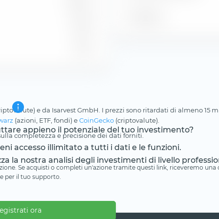
3,65 %
Posizione
10,97
6,94
riptovalute) e da Isarvest GmbH. I prezzi sono ritardati di almeno 15 min
warz
(azioni, ETF, fondi) e
CoinGecko
(criptovalute).
ruttare appieno il potenziale del tuo investimento?
lla completezza e precisione dei dati forniti.
i accesso illimitato a tutti i dati e le funzioni.
zza la nostra analisi degli investimenti di livello professio
iliazione. Se acquisti o completi un'azione tramite questi link, riceveremo un
e per il tuo supporto.
egistrati ora