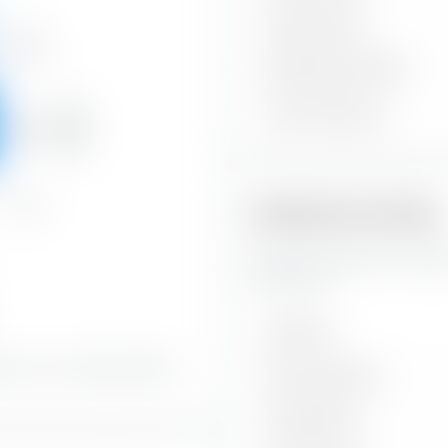
Cedola media
Alto
11,64 %
Rendimento attuale
Credito
Yield to Maturity
Medio
88,36 %
Basso
Indicatori di rischio
—
Qui trovi importanti indica
Fossil Free.
Volatilità
ioni con un rating medio e
Max. Drawdown
Sharpe Ratio