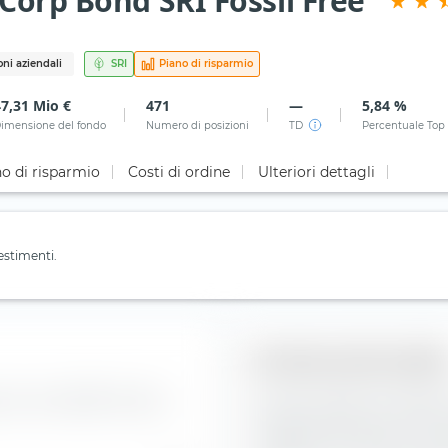
Corp Bond SRI Fossil Free
ni aziendali
SRI
Piano di risparmio
47,31 Mio €
471
—
5,84 %
imensione del fondo
Numero di posizioni
TD
Percentuale Top
o di risparmio
Costi di ordine
Ulteriori dettagli
estimenti.
Struttura del credit
i indici dell'BNP Paribas
Qui puoi vedere la suddivisi
in BNP Paribas Easy- USD Cor
maggiore è il rischio di inso