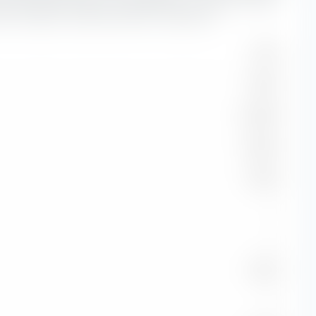
 più lunga è la durata dei bond in questione.
1,61 %
7,92 %
44,48 %
41,65 %
0,53 %
—
—
3,81 %
—