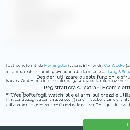
Oltre 30 anni
Durata residua media in anni
Durata media in anni
I dati sono forniti da
Morningstar
(azioni, ETF, fondi),
CoinGecko
(c
in tempo reale se forniti provendono dai fornitori e da
Lang & Sch
Desideri utilizzare queste funzioni e sf
Isarvest GmbH non fornisce alcuna garanzia sulle informazioni e su
Registrati ora su extraETF.com e ottien
Avviso affiliato
Crea portafogli, watchlist e allarmi sui prezzi e utili
I link contrassegnati con un asterisco (*) sono link pubblicitari o di aff
Utilizziamo queste entrate per finanziare la nostra offerta gratuita. Grazi
R