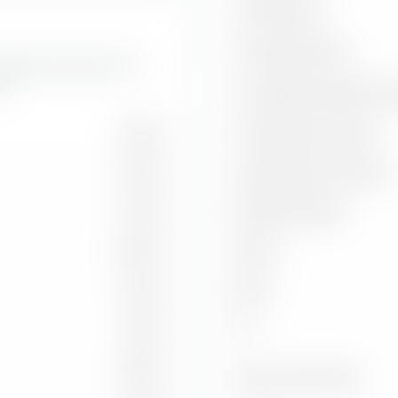
Treynor Ratio
Information Ratio
a della durata dei bond
e.
Correlazione rispetto all'i
14,45 %
Capture Ratio in salita
21,87 %
Capture Ratio in discesa
9,03 %
Batting Average
20,39 %
Alpha
6,90 %
Beta
7,85 %
2
R
15,85 %
Indice di riferimento