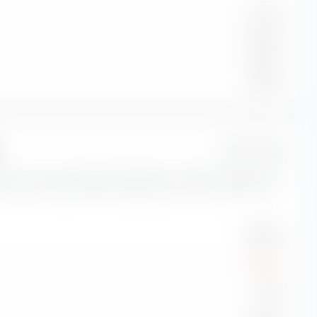
4,44 %
4,60 %
5,50 %
1 Jahr
tori di rischio per BNP Paribas Easy- USD Corp Bond SRI
5,65 %
-2,50 %
-0,54