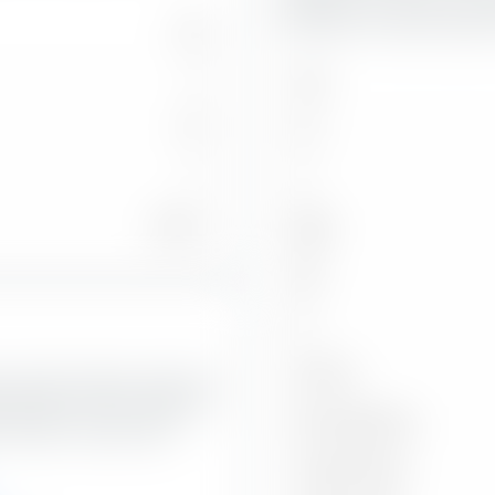
diventa più rilevante quanto
475
0
AAA
471
AA
4
A
5,84 %
BBB
BB
B
Sotto B
nto estremamente utile per la
Paribas Easy- USD Corp Bond
Non classificato
l credito e lungo l'asse
Credito medio