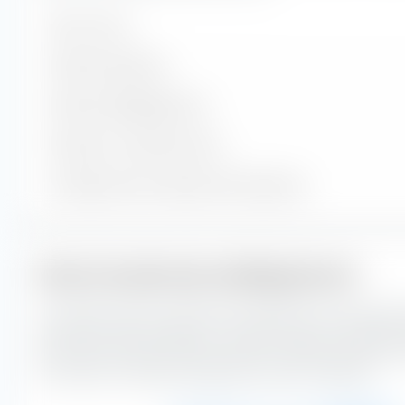
Valori inclusi
Posizioni azionarie
Posizioni obbligazionarie
Posizioni in contanti e altre
% del patrimonio nelle prime 10 posizioni
Stile di investimento obbligazionario
La casella di stile di investimento extraETF è uno strume
costruzione del portafoglio. La casella classifica il BNP 
SRI Fossil Free lungo l'asse verticale in base alla qualità de
orizzontale in base alla sensibilità ai tassi di interesse.