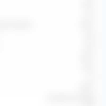
-2,28 %
-1,21 %
ndice di riferimento
98,47 %
93,22
110,19
33,33 %
-0,80 %
1,05
96,96 %
Morningstar US Corp Bd TR
USD