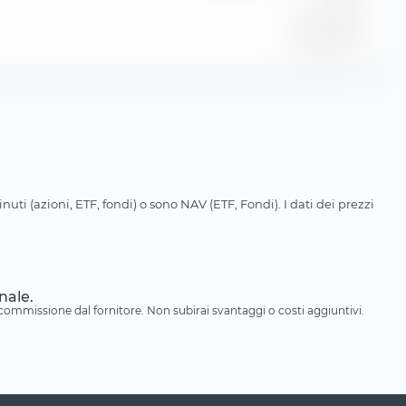
31 lug 2026
uti (azioni, ETF, fondi) o sono NAV (ETF, Fondi). I dati dei prezzi
nale.
a commissione dal fornitore. Non subirai svantaggi o costi aggiuntivi.