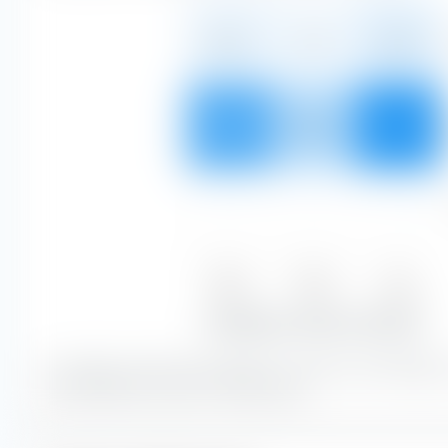
3,85 %
2,31 %
5,48 %
32,75 %
15,05 %
40,55 %
—
—
—
Basso
Medio
Alto
36,61 %
17,36 %
46,03 %
Sensibilità ai tassi di interesse
La maggior parte del portafoglio è costituita da obbligaz
una sensibilità ai tassi di interesse alto.