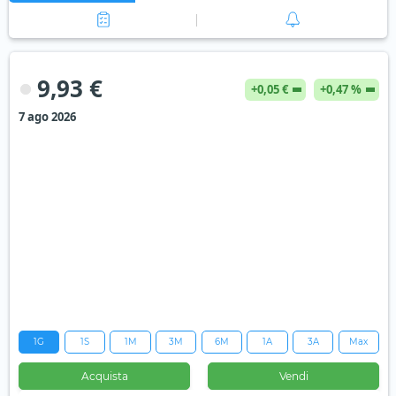
9,93 €
+0,05 €
+0,47 %
7 ago 2026
1G
1S
1M
3M
6M
1A
3A
Max
Acquista
Vendi