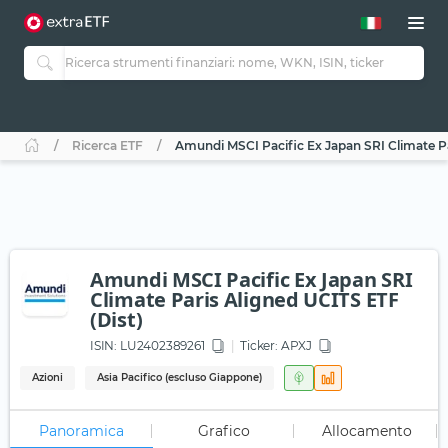
Ricerca ETF
Amundi MSCI Pacific Ex Japan SRI Climate Pa
Amundi MSCI Pacific Ex Japan SRI
Climate Paris Aligned UCITS ETF
(Dist)
ISIN:
LU2402389261
Ticker:
APXJ
Azioni
Asia Pacifico (escluso Giappone)
Panoramica
Grafico
Allocamento