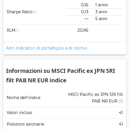
0,16
1 anno
Sharpe Ratio
0,13
3 anni
—
5 anni
XLM
20,96
Altri indicatori di portafoglio e di rischio
Informazioni su MSCI Pacific ex JPN SRI
filt PAB NR EUR indice
MSCI Pacific ex JPN SRI filt
Nome dell'indice
PAB NR EUR
(1)
Valori inclusi
41
Posizioni azionarie
41