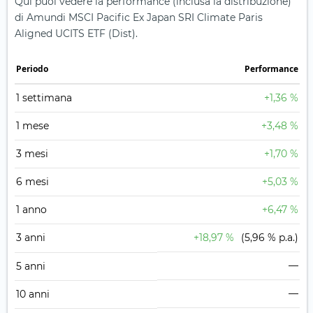
Qui puoi vedere la performance (inclusa la distribuzione)
di Amundi MSCI Pacific Ex Japan SRI Climate Paris
Aligned UCITS ETF (Dist).
Periodo
Performance
1 settimana
+1,36 %
1 mese
+3,48 %
3 mesi
+1,70 %
6 mesi
+5,03 %
1 anno
+6,47 %
3 anni
+18,97 %
(5,96 % p.a.)
—
5 anni
—
10 anni