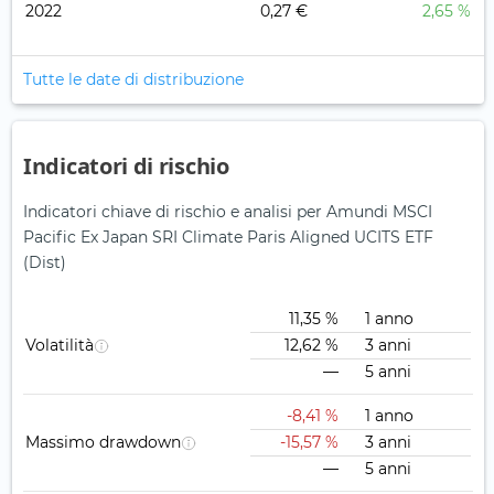
2022
0,27 €
2,65 %
Tutte le date di distribuzione
Indicatori di rischio
Indicatori chiave di rischio e analisi per Amundi MSCI
Pacific Ex Japan SRI Climate Paris Aligned UCITS ETF
(Dist)
11,35 %
1 anno
Volatilità
12,62 %
3 anni
—
5 anni
-8,41 %
1 anno
Massimo drawdown
-15,57 %
3 anni
—
5 anni