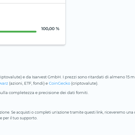
100,00 %
riptovalute) e da Isarvest GmbH. I prezzi sono ritardati di almeno 15 min
warz
(azioni, ETF, fondi) e
CoinGecko
(criptovalute).
lla completezza e precisione dei dati forniti.
iliazione. Se acquisti o completi un'azione tramite questi link, riceveremo un
e per il tuo supporto.