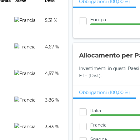
urata
Paese
Peso
Obbligazioni (100,00 %)
Europa
5,31 %
4,67 %
Allocamento per P
Investimenti in questi Pae
4,57 %
ETF (Dist).
Obbligazioni (100,00 %)
3,86 %
Italia
Francia
3,83 %
Spagna