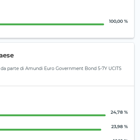
100,00 %
aese
si da parte di Amundi Euro Government Bond 5-7Y UCITS
24,78 %
23,98 %