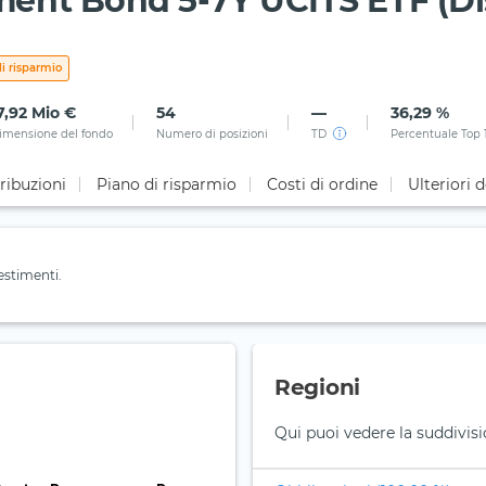
nt Bond 5-7Y UCITS ETF (Di
i risparmio
7,92 Mio €
54
—
36,29 %
imensione del fondo
Numero di posizioni
TD
Percentuale Top 
ribuzioni
Piano di risparmio
Costi di ordine
Ulteriori d
estimenti.
Regioni
Qui puoi vedere la suddivisi