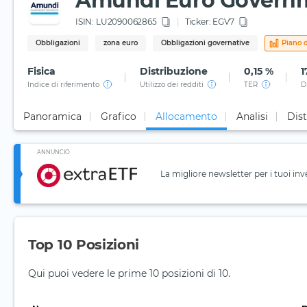
Amundi Euro Governme
ISIN:
LU2090062865
Ticker:
EGV7
Obbligazioni
zona euro
Obbligazioni governative
Piano d
Fisica
Distribuzione
0,15 %
1
Indice di riferimento
Utilizzo dei redditi
TER
D
Panoramica
Grafico
Allocamento
Analisi
Dist
ANNUNCIO
La migliore newsletter per i tuoi inv
Top 10 Posizioni
Qui puoi vedere le prime 10 posizioni di 10.