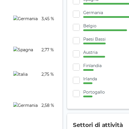
Germania
3,45 %
Belgio
Paesi Bassi
2,77 %
Austria
Finlandia
2,75 %
Irlanda
Portogallo
2,58 %
Settori di attività