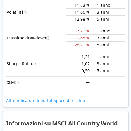
11,73 %
1 anno
Volatilità
11,66 %
3 anni
12,98 %
5 anni
-7,20 %
1 anno
Massimo drawdown
-9,65 %
3 anni
-25,71 %
5 anni
1,21
1 anno
Sharpe Ratio
1,02
3 anni
0,50
5 anni
XLM
—
Altri indicatori di portafoglio e di rischio
Informazioni su MSCI All Country World