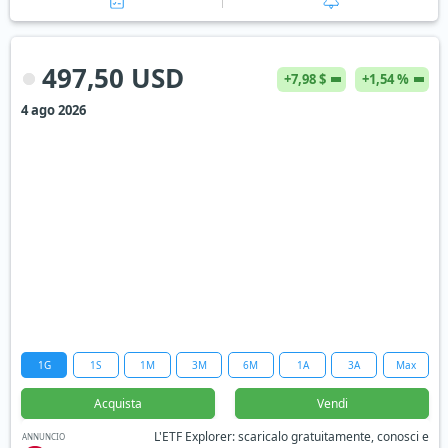
497,50 USD
+7,98 $
+1,54 %
4 ago 2026
1G
1S
1M
3M
6M
1A
3A
Max
Acquista
Vendi
L'ETF Explorer: scaricalo gratuitamente, conosci e
ANNUNCIO