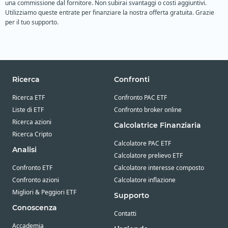
una commissione dal fornitore. Non subirai svantaggi o costi aggiuntivi.
Utilizziamo queste entrate per finanziare la nostra offerta gratuita. Grazie
per il tuo supporto.
Ricerca
Confronti
Ricerca ETF
Confronto PAC ETF
Liste di ETF
Confronto broker online
Ricerca azioni
Calcolatrice Finanziaria
Ricerca Cripto
Calcolatore PAC ETF
Analisi
Calcolatore prelievo ETF
Confronto ETF
Calcolatore interesse composto
Confronto azioni
Calcolatore inflazione
Migliori & Peggiori ETF
Supporto
Conoscenza
Contatti
Accademia