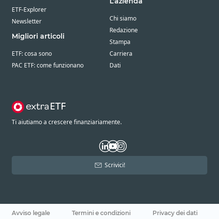
L’azienda
ETF-Explorer
Chi siamo
Newsletter
Redazione
Migliori articoli
Stampa
ETF: cosa sono
Carriera
PAC ETF: come funzionano
Dati
Ti aiutiamo a crescere finanziariamente.
Scrivici!
Avviso legale
Termini e condizioni
Privacy dei dati