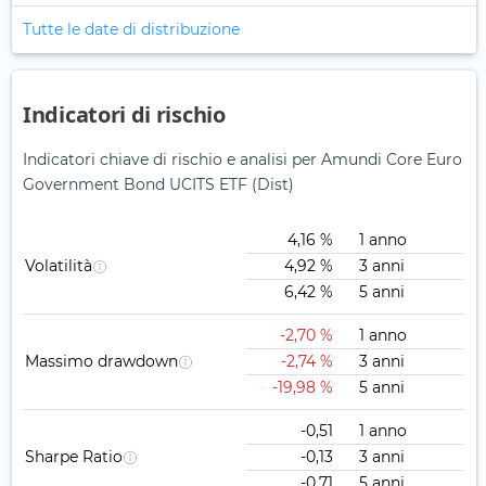
Tutte le date di distribuzione
Indicatori di rischio
Indicatori chiave di rischio e analisi per Amundi Core Euro
Government Bond UCITS ETF (Dist)
4,16 %
1 anno
Volatilità
4,92 %
3 anni
6,42 %
5 anni
-2,70 %
1 anno
Massimo drawdown
-2,74 %
3 anni
-19,98 %
5 anni
-0,51
1 anno
Sharpe Ratio
-0,13
3 anni
-0,71
5 anni