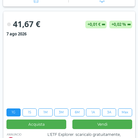
41,67 €
+0,01 €
+0,02 %
7 ago 2026
1G
1S
1M
3M
6M
1A
3A
Max
Acquista
Vendi
L'ETF Explorer: scaricalo gratuitamente,
ANNUNCIO