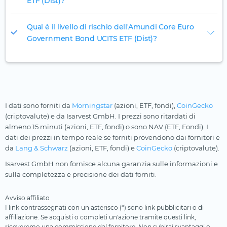
ETF (Dist)?
Qual è il livello di rischio dell'Amundi Core Euro
Government Bond UCITS ETF (Dist)?
I dati sono forniti da
Morningstar
(azioni, ETF, fondi),
CoinGecko
(criptovalute) e da Isarvest GmbH. I prezzi sono ritardati di
almeno 15 minuti (azioni, ETF, fondi) o sono NAV (ETF, Fondi). I
dati dei prezzi in tempo reale se forniti provendono dai fornitori e
da
Lang & Schwarz
(azioni, ETF, fondi) e
CoinGecko
(criptovalute).
Isarvest GmbH non fornisce alcuna garanzia sulle informazioni e
sulla completezza e precisione dei dati forniti.
Avviso affiliato
I link contrassegnati con un asterisco (*) sono link pubblicitari o di
affiliazione. Se acquisti o completi un'azione tramite questi link,
riceveremo una commissione dal fornitore. Non subirai svantaggi o