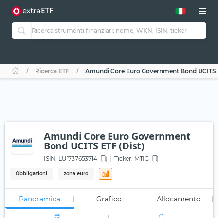
Ricerca ETF
Amundi Core Euro Government Bond UCITS E
Amundi Core Euro Government
Bond UCITS ETF (Dist)
ISIN:
LU1737653714
Ticker:
MTIG
Obbligazioni
zona euro
Panoramica
Grafico
Allocamento