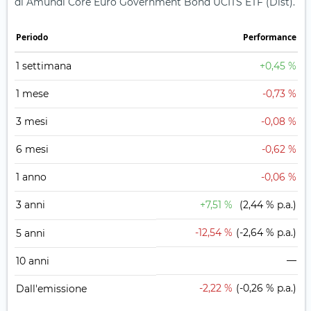
di Amundi Core Euro Government Bond UCITS ETF (Dist).
Periodo
Performance
1 settimana
+0,45 %
1 mese
-0,73 %
3 mesi
-0,08 %
6 mesi
-0,62 %
1 anno
-0,06 %
3 anni
+7,51 %
(2,44 % p.a.)
-12,54 %
(-2,64 % p.a.)
5 anni
—
10 anni
-2,22 %
(-0,26 % p.a.)
Dall'emissione