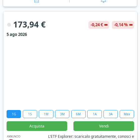
173,94 €
-0,24 €
-0,14 %
5 ago 2026
1G
1S
1M
3M
6M
1A
3A
Max
Acquista
Vendi
L'ETF Explorer: scaricalo gratuitamente, conosci e
ANNUNCIO