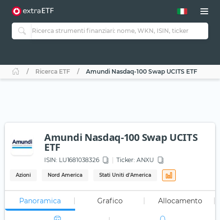
Ricerca ETF
Amundi Nasdaq-100 Swap UCITS ETF
Amundi Nasdaq-100 Swap UCITS
ETF
ISIN:
LU1681038326
Ticker:
ANXU
Azioni
Nord America
Stati Uniti d'America
Panoramica
Grafico
Allocamento