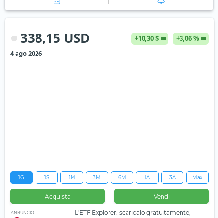
338,15 USD
+10,30 $
+3,06 %
4 ago 2026
1G
1S
1M
3M
6M
1A
3A
Max
Acquista
Vendi
L'ETF Explorer: scaricalo gratuitamente,
ANNUNCIO