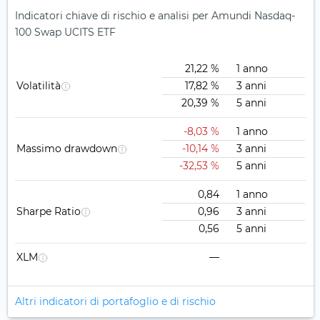
Indicatori chiave di rischio e analisi per Amundi Nasdaq-
100 Swap UCITS ETF
21,22 %
1 anno
Volatilità
17,82 %
3 anni
20,39 %
5 anni
-8,03 %
1 anno
Massimo drawdown
-10,14 %
3 anni
-32,53 %
5 anni
0,84
1 anno
Sharpe Ratio
0,96
3 anni
0,56
5 anni
XLM
—
Altri indicatori di portafoglio e di rischio