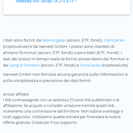
Nasdaq-100 Swap UCITS ETF?
I dati sono forniti da
Morningstar
(azioni, ETF, fondi),
CoinGecko
(criptovalute) e da Isarvest GmbH. I prezzi sono ritardati di
almeno 15 minuti (azioni, ETF, fondi) o sono NAV (ETF, Fondi). I
dati dei prezzi in tempo reale se forniti provendono dai fornitori e
da
Lang & Schwarz
(azioni, ETF, fondi) e
CoinGecko
(criptovalute).
Isarvest GmbH non fornisce alcuna garanzia sulle informazioni e
sulla completezza e precisione dei dati forniti.
Avviso affiliato
I link contrassegnati con un asterisco (*) sono link pubblicitari o di
affiliazione. Se acquisti o completi un'azione tramite questi link,
riceveremo una commissione dal fornitore. Non subirai svantaggi o
costi aggiuntivi. Utilizziamo queste entrate per finanziare la nostra
offerta gratuita. Grazie per il tuo supporto.