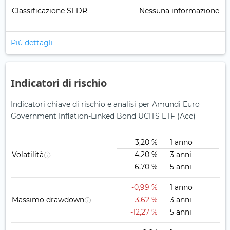
Classificazione SFDR
Nessuna informazione
Più dettagli
Indicatori di rischio
Indicatori chiave di rischio e analisi per Amundi Euro
Government Inflation-Linked Bond UCITS ETF (Acc)
3,20 %
1 anno
Volatilità
4,20 %
3 anni
6,70 %
5 anni
-0,99 %
1 anno
Massimo drawdown
-3,62 %
3 anni
-12,27 %
5 anni