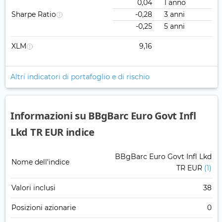
0,04
1 anno
Sharpe Ratio
-0,28
3 anni
-0,25
5 anni
XLM
9,16
Altri indicatori di portafoglio e di rischio
Informazioni su BBgBarc Euro Govt Infl
Lkd TR EUR indice
BBgBarc Euro Govt Infl Lkd
Nome dell'indice
TR EUR
(1)
Valori inclusi
38
Posizioni azionarie
0