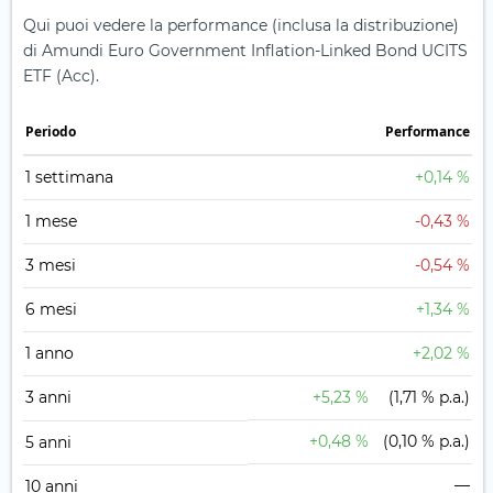
Qui puoi vedere la performance (inclusa la distribuzione)
di Amundi Euro Government Inflation-Linked Bond UCITS
ETF (Acc).
Periodo
Performance
1 settimana
+0,14 %
1 mese
-0,43 %
3 mesi
-0,54 %
6 mesi
+1,34 %
1 anno
+2,02 %
3 anni
+5,23 %
(1,71 % p.a.)
+0,48 %
(0,10 % p.a.)
5 anni
—
10 anni