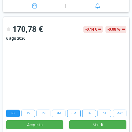
170,78 €
-0,14 €
-0,08 %
6 ago 2026
1G
1S
1M
3M
6M
1A
3A
Max
Acquista
Vendi