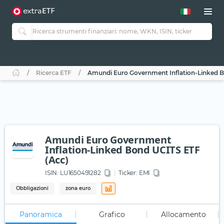
Ricerca ETF
Amundi Euro Government Inflation-Linked B
Amundi Euro Government
Inflation-Linked Bond UCITS ETF
(Acc)
ISIN:
LU1650491282
Ticker:
EMI
Obbligazioni
zona euro
Panoramica
Grafico
Allocamento