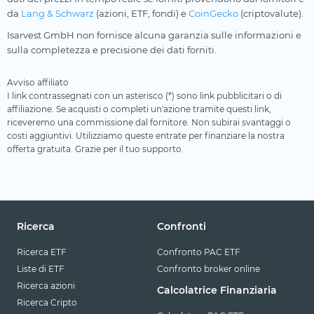
da
Lang & Schwarz
(azioni, ETF, fondi) e
CoinGecko
(criptovalute).
Isarvest GmbH non fornisce alcuna garanzia sulle informazioni e
sulla completezza e precisione dei dati forniti.
Avviso affiliato
I link contrassegnati con un asterisco (*) sono link pubblicitari o di
affiliazione. Se acquisti o completi un'azione tramite questi link,
riceveremo una commissione dal fornitore. Non subirai svantaggi o
costi aggiuntivi. Utilizziamo queste entrate per finanziare la nostra
offerta gratuita. Grazie per il tuo supporto.
Ricerca
Confronti
Ricerca ETF
Confronto PAC ETF
Liste di ETF
Confronto broker online
Ricerca azioni
Calcolatrice Finanziaria
Ricerca Cripto