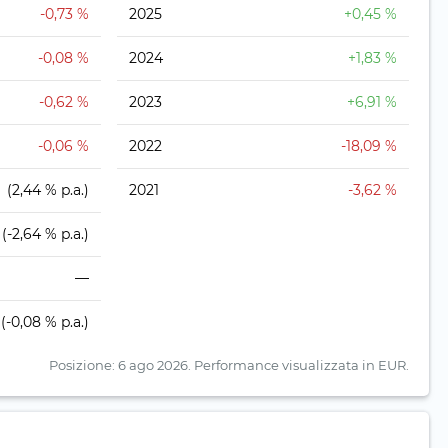
-0,73 %
2025
+0,45 %
-0,08 %
2024
+1,83 %
-0,62 %
2023
+6,91 %
-0,06 %
2022
-18,09 %
(2,44 % p.a.)
2021
-3,62 %
(-2,64 % p.a.)
—
(-0,08 % p.a.)
Posizione: 6 ago 2026.
Performance visualizzata in EUR.