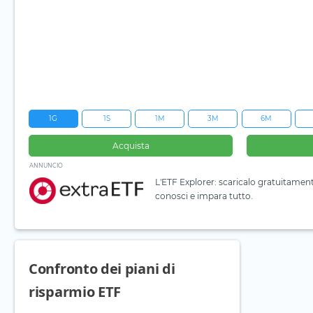
1G
1S
1M
3M
6M
Acquista
ANNUNCIO
L'ETF Explorer: scaricalo gratuitamen
conosci e impara tutto.
Confronto dei piani di
risparmio ETF