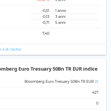
-0,51
1 anno
-0,13
3 anni
-0,71
5 anni
7,40
o e di rischio
omberg Euro Tresuary 50Bn TR EUR indice
Bloomberg Euro Tresuary 50Bn TR EUR
(1)
427
0