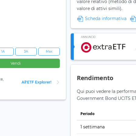
valore relativo (metodo di d
valore di attivi simili).
Scheda informativa
ANNUNCIO
1A
3A
Max
Vendi
Rendimento
te,
All'ETF Explorer!
Qui puoi vedere la performa
Government Bond UCITS ET
Periodo
1 settimana