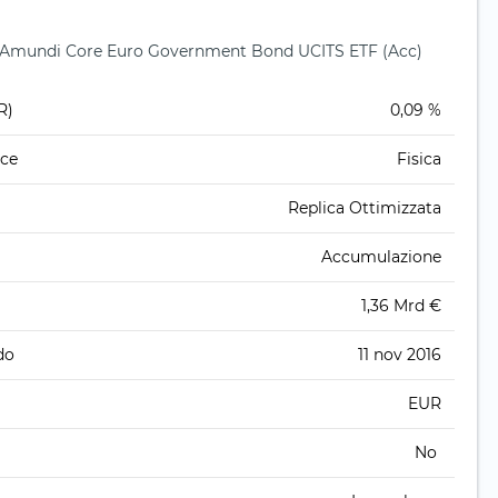
er Amundi Core Euro Government Bond UCITS ETF (Acc)
R)
0,09 %
ice
Fisica
Replica Ottimizzata
Accumulazione
1,36 Mrd €
do
11 nov 2016
EUR
No