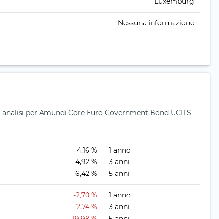
Luxemburg
Nessuna informazione
io e analisi per Amundi Core Euro Government Bond UCITS
4,16 %
1 anno
4,92 %
3 anni
6,42 %
5 anni
-2,70 %
1 anno
-2,74 %
3 anni
-19,98 %
5 anni