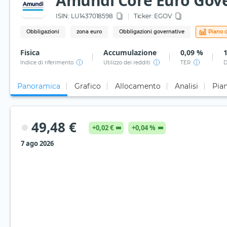
Amundi Core Euro Gove
ISIN:
LU1437018598
Ticker:
EGOV
Obbligazioni
zona euro
Obbligazioni governative
Piano d
Fisica
Accumulazione
0,09 %
Indice di riferimento
Utilizzo dei redditi
TER
D
Panoramica
Grafico
Allocamento
Analisi
Pian
49,48 €
+0,02 €
+0,04 %
7 ago 2026