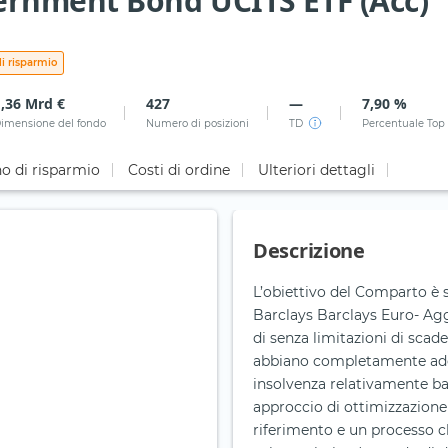
rnment Bond UCITS ETF (Acc)
i risparmio
1,36 Mrd €
427
—
7,90 %
imensione del fondo
Numero di posizioni
TD
Percentuale Top
o di risparmio
Costi di ordine
Ulteriori dettagli
Descrizione
L’obiettivo del Comparto è 
Barclays Barclays Euro- Aggr
di senza limitazioni di sca
abbiano completamente aderi
insolvenza relativamente b
approccio di ottimizzazione 
riferimento e un processo ch