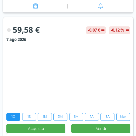
59,58 €
-0,07 €
-0,12 %
7 ago 2026
1G
1S
1M
3M
6M
1A
3A
Max
Acquista
Vendi