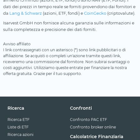
almeno 15 minuti (azioni, ETF, fondi) o sono NAV (ETF, Fondi). I
dati dei prezzi in tempo reale se forniti provendono dai fornitori e
da
Lang & Schwarz
(azioni, ETF, fondi) e
CoinGecko
(criptovalute).
Isarvest GmbH non fornisce alcuna garanzia sulle informazioni e
sulla completezza e precisione dei dati forniti.
Avviso affiliato
I link contrassegnati con un asterisco (*) sono link pubblicitari o di
affiliazione. Se acquisti o completi un'azione tramite questi link,
riceveremo una commissione dal fornitore. Non subirai svantaggi o
costi aggiuntivi. Utilizziamo queste entrate per finanziare la nostra
offerta gratuita. Grazie per il tuo supporto.
Ricerca
Confronti
Ricerca ETF
Confronto PAC ETF
Liste di ETF
Confronto broker online
Ricerca azioni
Calcolatrice Finanziaria