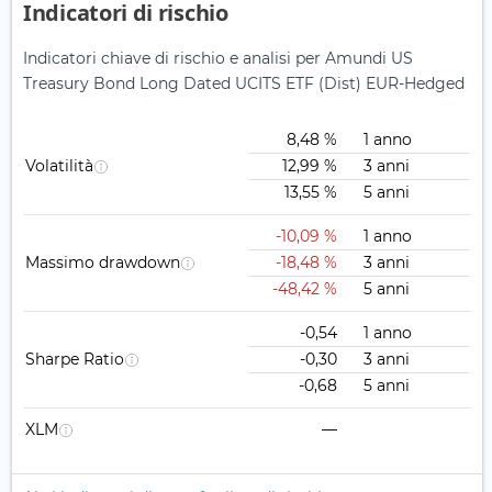
Indicatori di rischio
Indicatori chiave di rischio e analisi per Amundi US
Treasury Bond Long Dated UCITS ETF (Dist) EUR-Hedged
8,48 %
1 anno
Volatilità
12,99 %
3 anni
13,55 %
5 anni
-10,09 %
1 anno
Massimo drawdown
-18,48 %
3 anni
-48,42 %
5 anni
-0,54
1 anno
Sharpe Ratio
-0,30
3 anni
-0,68
5 anni
XLM
—