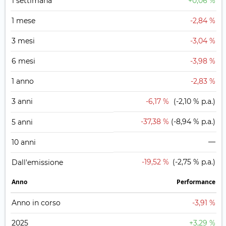
1 settimana
+0,06 %
1 mese
-2,84 %
3 mesi
-3,04 %
6 mesi
-3,98 %
1 anno
-2,83 %
3 anni
-6,17 %
(-2,10 % p.a.)
-37,38 %
(-8,94 % p.a.)
5 anni
—
10 anni
-19,52 %
(-2,75 % p.a.)
Dall'emissione
Anno
Performance
Anno in corso
-3,91 %
2025
+3,29 %