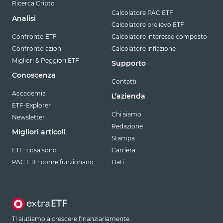
Ricerca Cripto
Calcolatore PAC ETF
Analisi
Calcolatore prelievo ETF
Confronto ETF
Calcolatore interesse composto
Confronto azioni
Calcolatore inflazione
Migliori & Peggiori ETF
Supporto
Conoscenza
Contatti
Accademia
L’azienda
ETF-Explorer
Chi siamo
Newsletter
Redazione
Migliori articoli
Stampa
ETF: cosa sono
Carriera
PAC ETF: come funzionano
Dati
Ti aiutiamo a crescere finanziariamente.