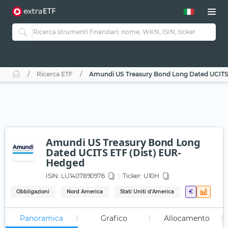
Ricerca ETF
Amundi US Treasury Bond Long Dated UCITS
Amundi US Treasury Bond Long
Dated UCITS ETF (Dist) EUR-
Hedged
ISIN:
LU1407890976
Ticker:
U10H
Obbligazioni
Nord America
Stati Uniti d'America
€
Panoramica
Grafico
Allocamento