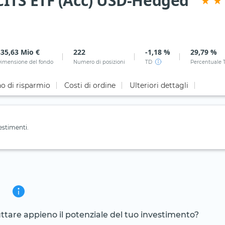
ITS ETF (Acc) USD-Hedged
335,63 Mio €
222
-1,18 %
29,79 %
imensione del fondo
Numero di posizioni
TD
Percentuale 
o di risparmio
Costi di ordine
Ulteriori dettagli
estimenti.
ruttare appieno il potenziale del tuo investimento?