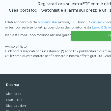
Registrati ora su extraETF.com e ottien
Crea portafogli, watchlist e allarmi sui prezzi e utili
I dati sono forniti da
Morningstar
(azioni, ETF, fondi),
CoinGecko
(c
in tempo reale se forniti provendono dai fornitori e da
Lang & Sch
Isarvest GmbH non fornisce alcuna garanzia sulle informazioni e su
R
Avviso affiliato
I link contrassegnati con un asterisco (*) sono link pubblicitari o di aff
Utilizziamo queste entrate per finanziare la nostra offerta gratuita. Grazi
Ricerca
Ricerca ETF
Liste di ETF
Ricerca azioni