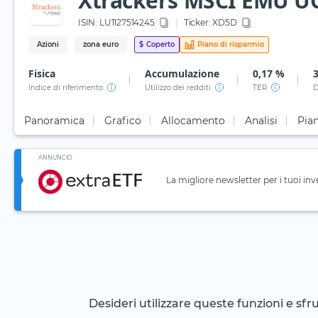
Xtrackers MSCI EMU UC
ISIN:
LU1127514245
Ticker:
XD5D
Azioni
zona euro
$
Coperto
Piano di risparmio
Fisica
Accumulazione
0,17 %
Indice di riferimento
Utilizzo dei redditi
TER
D
Panoramica
Grafico
Allocamento
Analisi
Pian
ANNUNCIO
La migliore newsletter per i tuoi inv
Desideri utilizzare queste funzioni e sf