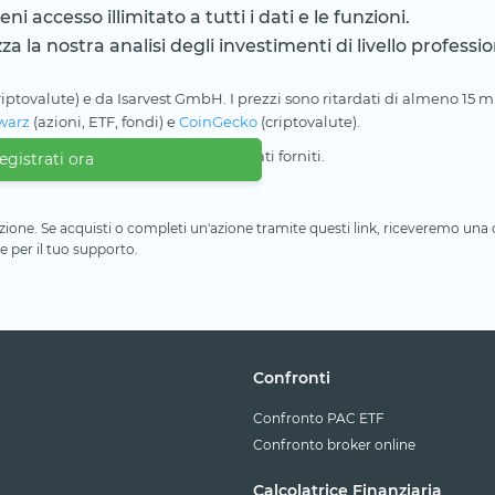
i accesso illimitato a tutti i dati e le funzioni.
zza la nostra analisi degli investimenti di livello professio
riptovalute) e da Isarvest GmbH. I prezzi sono ritardati di almeno 15 min
warz
(azioni, ETF, fondi) e
CoinGecko
(criptovalute).
lla completezza e precisione dei dati forniti.
egistrati ora
iliazione. Se acquisti o completi un'azione tramite questi link, riceveremo un
e per il tuo supporto.
Confronti
Confronto PAC ETF
Confronto broker online
Calcolatrice Finanziaria