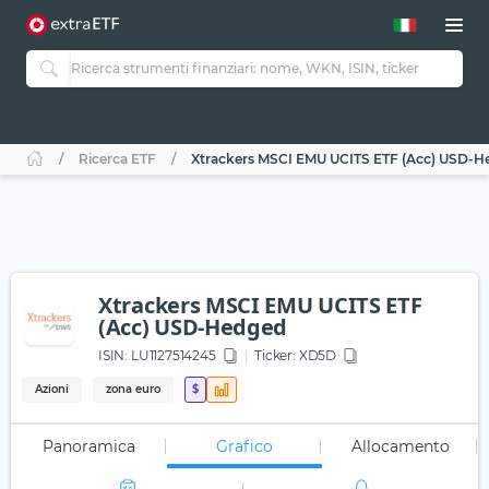
Ricerca ETF
Xtrackers MSCI EMU UCITS ETF (Acc) USD-H
Xtrackers MSCI EMU UCITS ETF
(Acc) USD-Hedged
ISIN:
LU1127514245
Ticker:
XD5D
Azioni
zona euro
$
Panoramica
Grafico
Allocamento