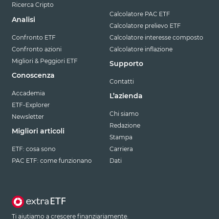
Ricerca Cripto
Calcolatore PAC ETF
Analisi
Calcolatore prelievo ETF
Confronto ETF
Calcolatore interesse composto
Confronto azioni
Calcolatore inflazione
Migliori & Peggiori ETF
Supporto
Conoscenza
Contatti
Accademia
L’azienda
ETF-Explorer
Chi siamo
Newsletter
Redazione
Migliori articoli
Stampa
ETF: cosa sono
Carriera
PAC ETF: come funzionano
Dati
Ti aiutiamo a crescere finanziariamente.