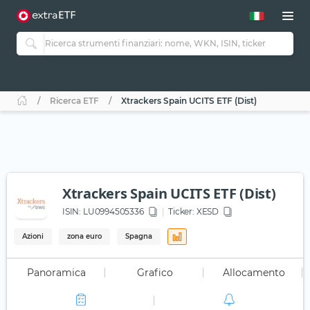
Ricerca ETF
Xtrackers Spain UCITS ETF (Dist)
Xtrackers Spain UCITS ETF (Dist)
ISIN:
LU0994505336
Ticker:
XESD
Azioni
zona euro
Spagna
Panoramica
Grafico
Allocamento