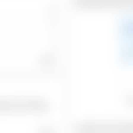
alle caratteristiche di sostan
49
41
8,6
0
8
6,4
78,84 %
Val
ain UCITS ETF (Dist) per
15,1
lette il valore di mercato
La maggior parte del portafog
65,65 %
mercato alto.
Le azioni Blend