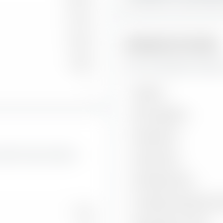
21,75 %
11,82 %
Indicatori di rischio
0,78 %
Qui trovi importanti indicator
—
Volatilità
Max. Drawdown
Sharpe Ratio
onché i tassi di valore e
Treynor Ratio
Information Ratio
Correlazione rispetto all'in
13,74