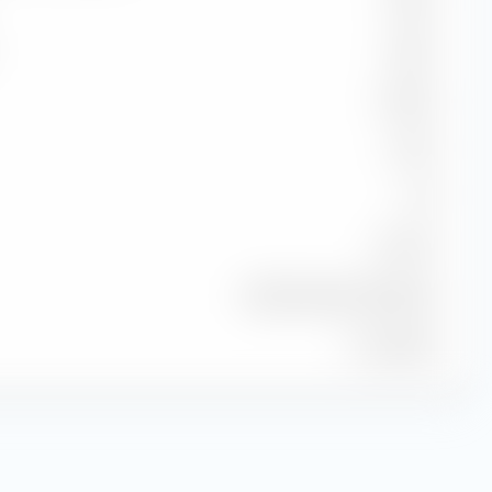
105,81
100,91
75,00 %
1,54 %
1,03
99,13 %
Solactive Spain 40 NR EUR
31 lug 2026