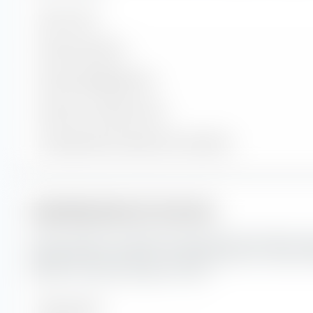
Valori inclusi
Posizioni azionarie
Posizioni obbligazionarie
Posizioni in contanti e altre
% del patrimonio nelle prime 10 posizioni
Capitalizzazione di mercato
Qui puoi vedere la suddivisione percentuale del Xtrackers Sp
capitalizzazione di mercato. La capitalizzazione di mercato rif
attuale di un'azienda quotata in borsa.
Molto grande