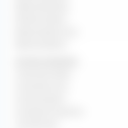
Rapporto prezzo/libro (P/B)
Rendimento dei dividendi
Rapporto prezzo/flusso di cassa
Rapporto prezzo/fatturato
Tassi di valore e crescita (previsione)
Crescita del valore contabile
Crescita del flusso di cassa
Crescita storica degli utili
Crescita degli utili a lungo termine
Crescita delle vendite