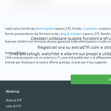
I dati sono forniti da
Morningstar
(azioni, ETF, fondi),
CoinGecko
(criptov
forniti provendono dai fornitori e da
Lang & Schwarz
(azioni, ETF, fondi)
Desideri utilizzare queste funzioni e sf
Isarvest GmbH non fornisce alcuna garanzia sulle informazioni e sulla com
Registrati ora su extraETF.com e ottien
Avviso affiliato
Crea portafogli, watchlist e allarmi sui prezzi e utili
I link contrassegnati con un asterisco (*) sono link pubblicitari o di affiliaz
entrate per finanziare la nostra offerta gratuita. Grazie per il tuo supporto.
R
Ricerca
Ricerca ETF
Liste di ETF