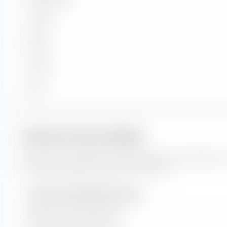
Grande
Medio
Piccolo
Micro
Indicatori del portafoglio
Queste sono le previsioni per gli indicatori del portafoglio, n
crescita del Xtrackers Spain UCITS ETF (Dist).
Indicatori del portafoglio (previsione)
Rapporto prezzo/utile (P/E)