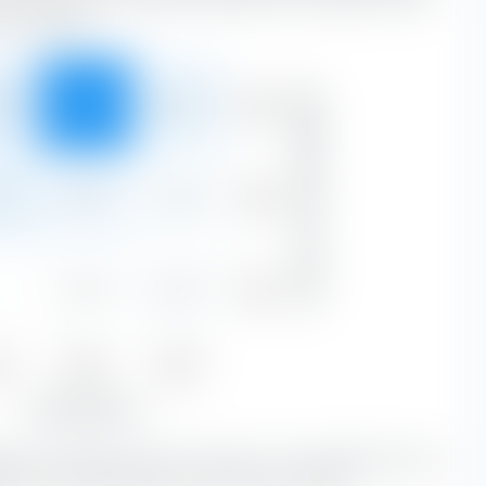
za e crescita.
Grande
Capitalizzazione di mercato
8 %
72,34 %
6,38 %
87,40 %
Medio
7 %
4,01 %
1,33 %
11,82 %
Piccolo
—
0,25 %
0,54 %
0,78 %
ue
Blend
Growth
5 %
76,60 %
8,25 %
Stile azionario
lio è costituita da azioni 72,34 % con una capitalizzazione di
 sono una combinazione di titoli Value e Growth.