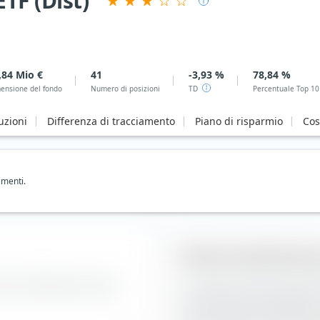
TF (Dist)
,84 Mio €
41
-3,93 %
78,84 %
ensione del fondo
Numero di posizioni
TD
Percentuale Top 10
uzioni
Differenza di tracciamento
Piano di risparmio
Cos
imenti.
Stile di investiment
ndici dell'Xtrackers Spain
La casella di stile di invest
costruzione del portafoglio. L
l'asse verticale in base alla 