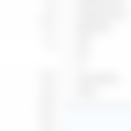
Capture Ratio in salita
1,93
Capture Ratio in discesa
4,15 %
Batting Average
6,71
Alpha
1,79
Beta
2
R
4,75 %
Indice di riferimento
1,36 %
Posizione
11,93 %
11,54 %
5,64 %