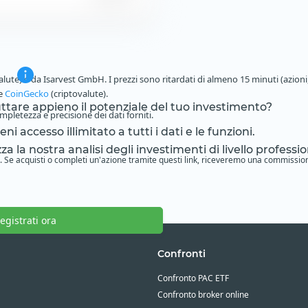
alute) e da Isarvest GmbH. I prezzi sono ritardati di almeno 15 minuti (azioni,
 e
CoinGecko
(criptovalute).
ruttare appieno il potenziale del tuo investimento?
pletezza e precisione dei dati forniti.
i accesso illimitato a tutti i dati e le funzioni.
zza la nostra analisi degli investimenti di livello professio
ione. Se acquisti o completi un'azione tramite questi link, riceveremo una commissio
egistrati ora
Confronti
Confronto PAC ETF
Confronto broker online