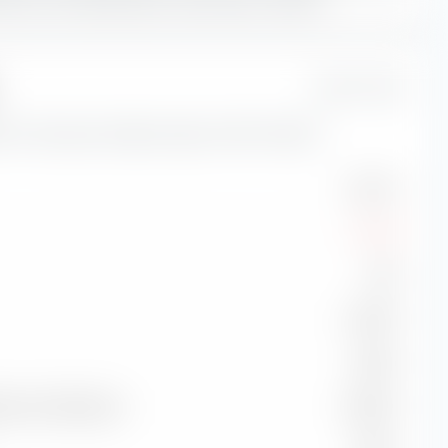
1 Jahr
i di rischio per Xtrackers Spain UCITS ETF (Dist).
12,01 %
-7,13 %
2,99
41,00 %
2,80 %
dice di riferimento
99,56 %