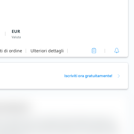
EUR
Valuta
ti di ordine
Ulteriori dettagli
Iscriviti ora gratuitamente!
o azionario
imento extraETF è uno strumento estremamente utile per la
a casella classifica il Xtrackers Spain UCITS ETF (Dist) lungo
capitalizzazione di mercato e lungo l'asse orizzontale in base