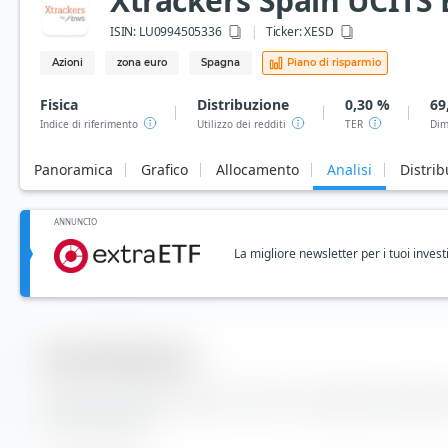
Xtrackers Spain UCITS E
ISIN:
LU0994505336
Ticker:
XESD
Azioni
zona euro
Spagna
Piano di risparmio
Fisica
Distribuzione
0,30 %
69
Indice di riferimento
Utilizzo dei redditi
TER
Dim
Panoramica
Grafico
Allocamento
Analisi
Distrib
ANNUNCIO
La migliore newsletter per i tuoi invest
Diversificazione
Qui trovi il numero di valori inclusi e la composizione degli i
UCITS ETF (Dist).