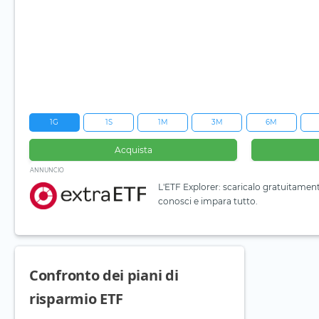
1G
1S
1M
3M
6M
Acquista
ANNUNCIO
L'ETF Explorer: scaricalo gratuitamen
conosci e impara tutto.
Confronto dei piani di
risparmio ETF