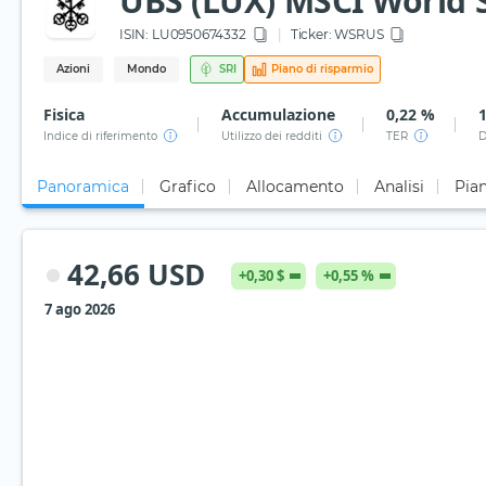
UBS (LUX) MSCI World S
ISIN:
LU0950674332
Ticker:
WSRUS
Azioni
Mondo
SRI
Piano di risparmio
Fisica
Accumulazione
0,22 %
Indice di riferimento
Utilizzo dei redditi
TER
D
Panoramica
Grafico
Allocamento
Analisi
Pian
42,66 USD
+0,30 $
+0,55 %
7 ago 2026