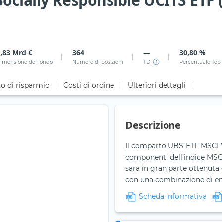
ocially Responsible UCITS ETF 
1,83 Mrd €
364
—
30,80 %
imensione del fondo
Numero di posizioni
TD
Percentuale Top
o di risparmio
Costi di ordine
Ulteriori dettagli
Descrizione
Il comparto UBS-ETF MSCI W
componenti dell’indice MSCI
sarà in gran parte ottenuta c
con una combinazione di en
Scheda informativa