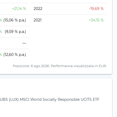
+21,14 %
2022
-19,69 %
 %
(15,06 % p.a.)
2021
+34,15 %
 %
(9,59 % p.a.)
—
 %
(12,60 % p.a.)
Posizione: 6 ago 2026.
Performance visualizzata in EUR.
r UBS (LUX) MSCI World Socially Responsible UCITS ETF