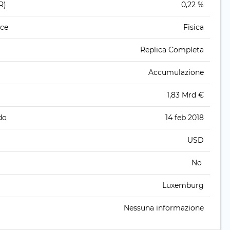
R)
0,22 %
ice
Fisica
Replica Completa
Accumulazione
1,83 Mrd €
do
14 feb 2018
USD
No
Luxemburg
Nessuna informazione