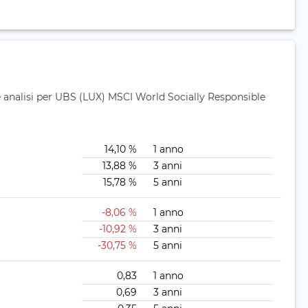
 e analisi per UBS (LUX) MSCI World Socially Responsible
14,10 %
1 anno
13,88 %
3 anni
15,78 %
5 anni
-8,06 %
1 anno
-10,92 %
3 anni
-30,75 %
5 anni
0,83
1 anno
0,69
3 anni