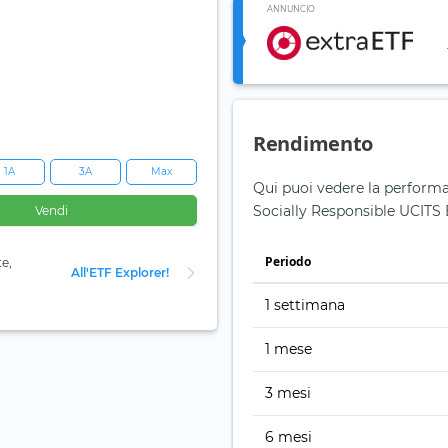
ANNUNCIO
Rendimento
1A
3A
Max
Qui puoi vedere la performa
Socially Responsible UCITS 
Vendi
Periodo
te,
All'ETF Explorer!
1 settimana
1 mese
3 mesi
6 mesi