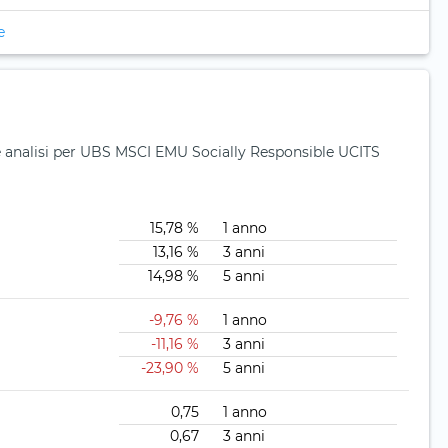
e
o e analisi per UBS MSCI EMU Socially Responsible UCITS
15,78 %
1 anno
13,16 %
3 anni
14,98 %
5 anni
-9,76 %
1 anno
-11,16 %
3 anni
-23,90 %
5 anni
0,75
1 anno
0,67
3 anni