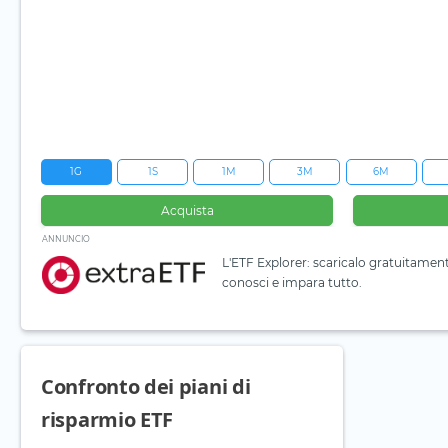
1G
1S
1M
3M
6M
Acquista
ANNUNCIO
L'ETF Explorer: scaricalo gratuitamen
conosci e impara tutto.
Confronto dei piani di
risparmio ETF