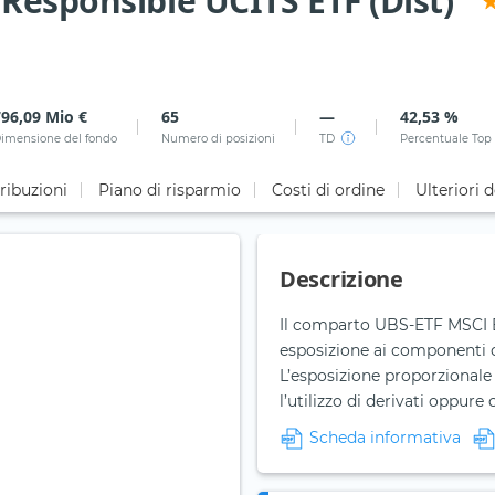
Responsible UCITS ETF (Dist)
796,09 Mio €
65
—
42,53 %
imensione del fondo
Numero di posizioni
TD
Percentuale Top
ribuzioni
Piano di risparmio
Costi di ordine
Ulteriori d
Descrizione
Il comparto UBS-ETF MSCI E
esposizione ai componenti d
L’esposizione proporzionale 
l’utilizzo di derivati oppur
Scheda informativa