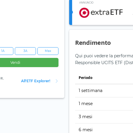
ANNUNCIO
Rendimento
1A
3A
Max
Qui puoi vedere la performa
Responsible UCITS ETF (Dist
Vendi
Periodo
te,
All'ETF Explorer!
1 settimana
1 mese
3 mesi
6 mesi