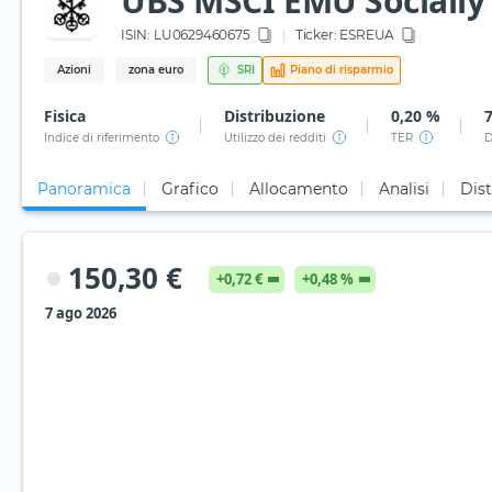
UBS MSCI EMU Socially 
ISIN:
LU0629460675
Ticker:
ESREUA
Azioni
zona euro
SRI
Piano di risparmio
Fisica
Distribuzione
0,20 %
Indice di riferimento
Utilizzo dei redditi
TER
D
Panoramica
Grafico
Allocamento
Analisi
Dist
150,30 €
+0,72 €
+0,48 %
7 ago 2026