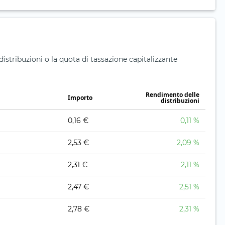
distribuzioni o la quota di tassazione capitalizzante
Rendimento delle
Importo
distribuzioni
0,16 €
0,11 %
2,53 €
2,09 %
2,31 €
2,11 %
2,47 €
2,51 %
2,78 €
2,31 %