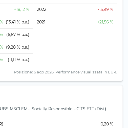
+18,12 %
2022
-15,99 %
 %
(13,41 % p.a.)
2021
+21,56 %
 %
(6,57 % p.a.)
 %
(9,28 % p.a.)
 %
(11,11 % p.a.)
Posizione: 6 ago 2026.
Performance visualizzata in EUR.
r UBS MSCI EMU Socially Responsible UCITS ETF (Dist)
R)
0,20 %