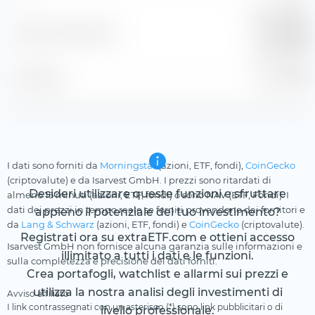
Morningstar
Indice di riferimento
EZN Corp
Bd GR EUR
Posizione
31 lug 2026
I dati sono forniti da
Morningstar
(azioni, ETF, fondi),
CoinGecko
(criptovalute) e da Isarvest GmbH. I prezzi sono ritardati di
Desideri utilizzare queste funzioni e sfruttare
almeno 15 minuti (azioni, ETF, fondi) o sono NAV (ETF, Fondi). I
dati dei prezzi in tempo reale se forniti provendono dai fornitori e
appieno il potenziale del tuo investimento?
da
Lang & Schwarz
(azioni, ETF, fondi) e
CoinGecko
(criptovalute).
Registrati ora su extraETF.com e ottieni accesso
Isarvest GmbH non fornisce alcuna garanzia sulle informazioni e
illimitato a tutti i dati e le funzioni.
sulla completezza e precisione dei dati forniti.
Crea portafogli, watchlist e allarmi sui prezzi e
utilizza la nostra analisi degli investimenti di
Avviso affiliato
I link contrassegnati con un asterisco (*) sono link pubblicitari o di
livello professionale.