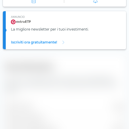
ANNUNCIO
La migliore newsletter per i tuoi investimenti.
Iscriviti ora gratuitamente!
Diversificazione
Qui trovi il numero di valori inclusi e la composizione
degli indici dell'iShares € Corp Bond ESG SRI UCITS ETF
(Dist).
Valori inclusi
3.214
Posizioni azionarie
0