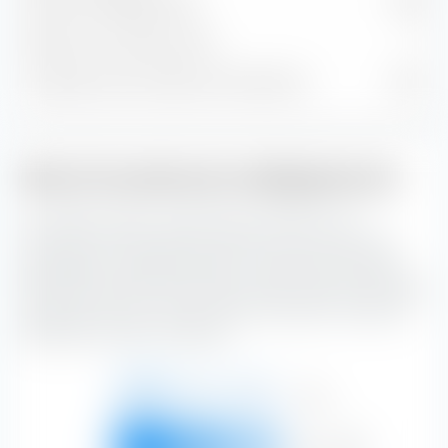
Posizioni obbligazionarie
3.207
Posizioni in contanti e altre
7
% del patrimonio nelle prime 10 posizioni
1,10 %
Stile di investimento obbligazionario
La casella di stile di investimento extraETF è uno
strumento estremamente utile per la costruzione del
portafoglio. La casella classifica il iShares € Corp Bond
ESG SRI UCITS ETF (Dist) lungo l'asse verticale in base alla
qualità del credito e lungo l'asse orizzontale in base alla
sensibilità ai tassi di interesse.
Alto
6,54 %
2,22 %
2,59 %
11,35 %
Medio