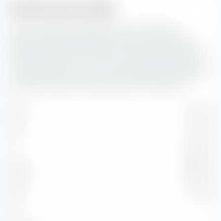
Struttura del credito
Qui puoi vedere la suddivisione percentuale della
struttura del credito dei bond inclusi in iShares € Corp
Bond ESG SRI UCITS ETF (Dist). Più basso è il rating del
credito, maggiore è il rischio di insolvenza dell'emittente
corrispondente. Il rischio di credito diventa più rilevante
quanto più lunga è la durata dei bond in questione.
AAA
0,44 %
AA
7,27 %
A
45,94 %
BBB
35,66 %
BB
0,22 %
B
—