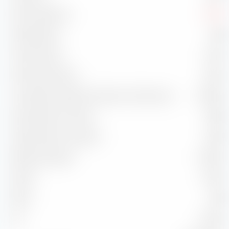
Max. Drawdown
-2,26 %
Sharpe Ratio
-0,28
Treynor Ratio
-1,02 %
Information Ratio
0,23 %
Correlazione rispetto all'indice di riferimento
99,56 %
Capture Ratio in salita
98,35
Capture Ratio in discesa
96,20
Batting Average
50,00 %
Alpha
0,05 %
Beta
0,98
2
99,13 %
R