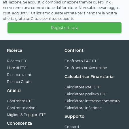
affiliazione. Se acquisti o completi un'azione tramite questi link,
riceveremo una commissione dal fornitore. Non subirai svantaggi o
costi aggiuntivi. Utilizziamo queste entrate per finanziare la nostra
offerta gratuita. Grazie per il tuo supporto.
Registrati ora
Ricerca
Confronti
Ricerca ETF
Confronto PAC ETF
Liste di ETF
Confronto broker online
Ricerca azioni
Calcolatrice Finanziaria
Ricerca Cripto
Calcolatore PAC ETF
Analisi
Calcolatore prelievo ETF
Confronto ETF
Calcolatore interesse composto
Confronto azioni
Calcolatore inflazione
Migliori & Peggiori ETF
Supporto
Conoscenza
Contatti