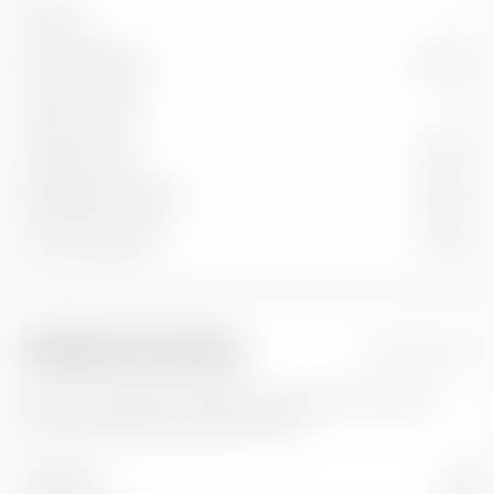
Sotto B
—
Non classificato
10,47 %
Credito medio
A
Cedola media
3,04 %
Rendimento attuale
2,84 %
Yield to Maturity
3,73 %
Indicatori di rischio
1 Jahr
Qui trovi importanti indicatori di rischio per iShares €
Corp Bond ESG SRI UCITS ETF (Dist).
Volatilità
3,21 %