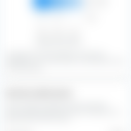
Credito
44,88 %
26,88 %
16,70 %
88,46 %
Basso
0,10 %
0,09 %
—
0,19 %
Basso
Medio
Alto
51,53 %
29,19 %
19,28 %
Sensibilità ai tassi di interesse
La maggior parte del portafoglio è costituita da
obbligazioni con un rating medio e una sensibilità ai tassi
di interesse basso.
Struttura della durata
Qui puoi vedere la suddivisione percentuale della
struttura della durata dei bond inclusi in iShares € Corp
Bond ESG SRI UCITS ETF (Dist).