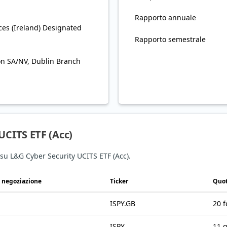
Rapporto annuale
es (Ireland) Designated
Rapporto semestrale
on SA/NV, Dublin Branch
UCITS ETF (Acc)
i su L&G Cyber Security UCITS ETF (Acc).
i negoziazione
Ticker
Quot
ISPY.GB
20 
ISPY
11 