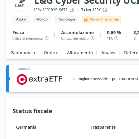
L&G Cyber Security UCI
ISIN:
IE00BYPLS672
Ticker:
ISPY
Azioni
Mondo
Tecnologia
Piano di risparmio
Fisica
Accumulazione
0,69 %
3,
Indice di riferimento
Utilizzo dei redditi
TER
Dim
Panoramica
Grafico
Allocamento
Analisi
Differ
ANNUNCIO
La migliore newsletter per i tuoi invest
Status fiscale
Germania
Trasparente