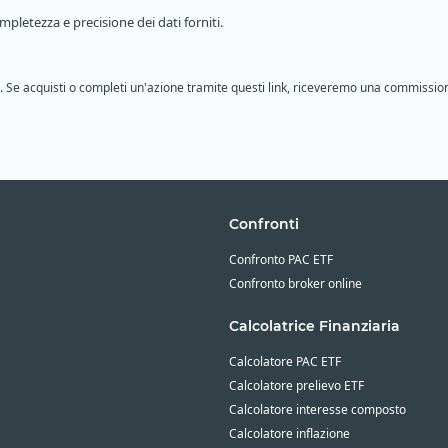
pletezza e precisione dei dati forniti.
ione. Se acquisti o completi un'azione tramite questi link, riceveremo una commissio
Confronti
Confronto PAC ETF
Confronto broker online
Calcolatrice Finanziaria
Calcolatore PAC ETF
Calcolatore prelievo ETF
Calcolatore interesse composto
Calcolatore inflazione