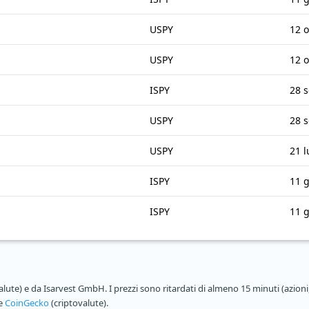
USPY
12 o
USPY
12 o
ISPY
28 s
USPY
28 s
USPY
21 
ISPY
11 
ISPY
11 
alute) e da Isarvest GmbH. I prezzi sono ritardati di almeno 15 minuti (azioni,
 e
CoinGecko
(criptovalute).