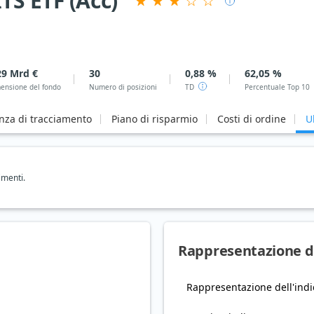
TS ETF (Acc)
29 Mrd €
30
0,88 %
62,05 %
ensione del fondo
Numero di posizioni
TD
Percentuale Top 10
enza di tracciamento
Piano di risparmio
Costi di ordine
U
imenti.
Rappresentazione de
Rappresentazione dell'indi