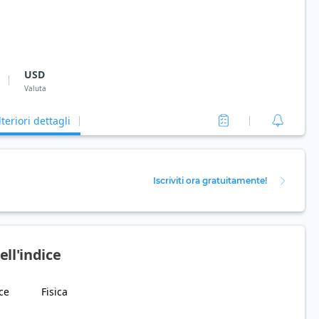
USD
Valuta
lteriori dettagli
Iscriviti ora gratuitamente!
ll'indice
ce
Fisica