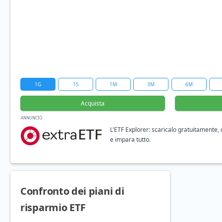
1G
1S
1M
3M
6M
Acquista
ANNUNCIO
L'ETF Explorer: scaricalo gratuitamente,
e impara tutto.
Confronto dei piani di
risparmio ETF