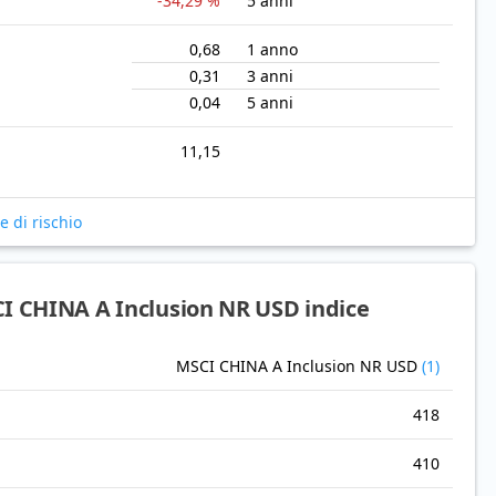
-34,29 %
5 anni
0,68
1 anno
0,31
3 anni
0,04
5 anni
11,15
 e di rischio
I CHINA A Inclusion NR USD indice
MSCI CHINA A Inclusion NR USD
(1)
418
410