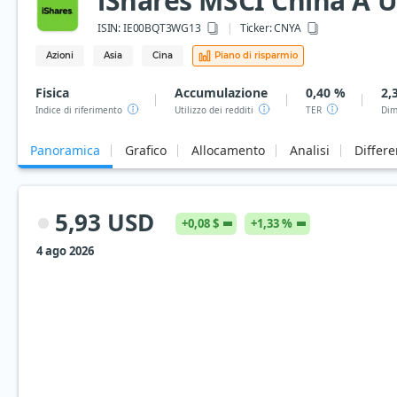
iShares MSCI China A U
ISIN:
IE00BQT3WG13
Ticker:
CNYA
Azioni
Asia
Cina
Piano di risparmio
Fisica
Accumulazione
0,40 %
2,
Indice di riferimento
Utilizzo dei redditi
TER
Dim
Panoramica
Grafico
Allocamento
Analisi
Differ
5,93 USD
+0,08 $
+1,33 %
4 ago 2026