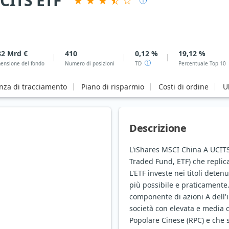
CITS ETF
32 Mrd €
410
0,12 %
19,12 %
ensione del fondo
Numero di posizioni
TD
Percentuale Top 10
enza di tracciamento
Piano di risparmio
Costi di ordine
U
Descrizione
L'iShares MSCI China A UCITS
Traded Fund, ETF) che replic
L'ETF investe nei titoli detenu
più possibile e praticamente
componente di azioni A dell'in
società con elevata e media 
Popolare Cinese (RPC) e che 