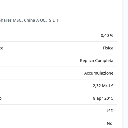
iShares MSCI China A UCITS ETF
)
0,40 %
ce
Fisica
Replica Completa
Accumulazione
2,32 Mrd €
o
8 apr 2015
USD
No