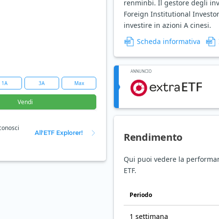
renminbi. Il gestore degli i
Foreign Institutional Investo
investire in azioni A cinesi.
Scheda informativa
ANNUNCIO
1A
3A
Max
Vendi
 conosci
All'ETF Explorer!
Rendimento
Qui puoi vedere la performan
ETF.
Periodo
1 settimana