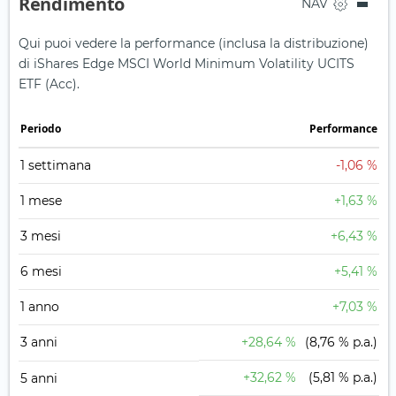
Rendimento
NAV
Qui puoi vedere la performance (inclusa la distribuzione)
di iShares Edge MSCI World Minimum Volatility UCITS
ETF (Acc).
Periodo
Performance
1 settimana
-1,06 %
1 mese
+1,63 %
3 mesi
+6,43 %
6 mesi
+5,41 %
1 anno
+7,03 %
3 anni
+28,64 %
(8,76 % p.a.)
+32,62 %
(5,81 % p.a.)
5 anni