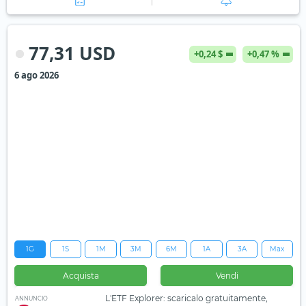
77,31 USD
+0,24 $
+0,47 %
6 ago 2026
1G
1S
1M
3M
6M
1A
3A
Max
Acquista
Vendi
L'ETF Explorer: scaricalo gratuitamente,
ANNUNCIO