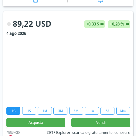
89,22 USD
+0,33 $
+0,28 %
4 ago 2026
1G
1S
1M
3M
6M
1A
3A
Max
Acquista
Vendi
L'ETF Explorer: scaricalo gratuitamente, conosci e
ANNUNCIO