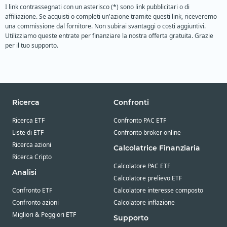
I link contrassegnati con un asterisco (*) sono link pubblicitari o di
affiliazione. Se acquisti o completi un'azione tramite questi link, riceveremo
una commissione dal fornitore. Non subirai svantaggi o costi aggiuntivi.
Utilizziamo queste entrate per finanziare la nostra offerta gratuita. Grazie
per il tuo supporto.
Ricerca
Confronti
Ricerca ETF
Confronto PAC ETF
Liste di ETF
Confronto broker online
Ricerca azioni
Calcolatrice Finanziaria
Ricerca Cripto
Calcolatore PAC ETF
Analisi
Calcolatore prelievo ETF
Confronto ETF
Calcolatore interesse composto
Confronto azioni
Calcolatore inflazione
Migliori & Peggiori ETF
Supporto