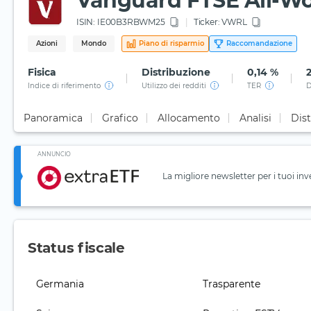
Vanguard FTSE All-Wor
ISIN:
IE00B3RBWM25
Ticker:
VWRL
Azioni
Mondo
Piano di risparmio
Raccomandazione
Fisica
Distribuzione
0,14 %
Indice di riferimento
Utilizzo dei redditi
TER
D
Panoramica
Grafico
Allocamento
Analisi
Dist
ANNUNCIO
La migliore newsletter per i tuoi inv
Status fiscale
Germania
Trasparente