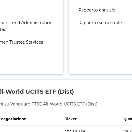
Rapporto annuale
man Fund Administration
Rapporto semestrale
ited
man Trustee Services
ll-World UCITS ETF (Dist)
ioni su Vanguard FTSE All-World UCITS ETF (Dist).
i negoziazione
Ticker
Quot
VWRL.GB
29 