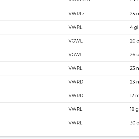
VWRLz
25 o
VWRL
4 gi
VGWL
26 o
VGWL
26 o
VWRL
23 
VWRD
23 
VWRD
12 
VWRL
18 
VWRL
30 