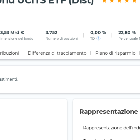
ld UCITS ETF (Dist)
23,53 Mrd €
3.752
0,00 %
22,80 %
imensione del fondo
Numero di posizioni
TD
Percentuale 
ribuzioni
Differenza di tracciamento
Piano di risparmio
estimenti.
Rappresentazione d
Rappresentazione dell'ind