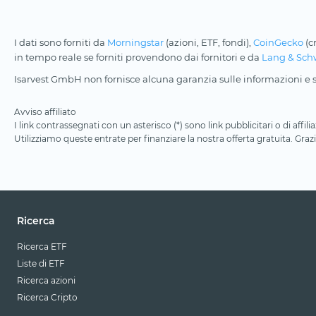
I dati sono forniti da
Morningstar
(azioni, ETF, fondi),
CoinGecko
(c
in tempo reale se forniti provendono dai fornitori e da
Lang & Sch
Isarvest GmbH non fornisce alcuna garanzia sulle informazioni e su
Avviso affiliato
I link contrassegnati con un asterisco (*) sono link pubblicitari o di aff
Utilizziamo queste entrate per finanziare la nostra offerta gratuita. Grazi
Ricerca
Ricerca ETF
Liste di ETF
Ricerca azioni
Ricerca Cripto