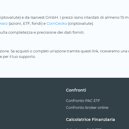
riptovalute) e da Isarvest GmbH. I prezzi sono ritardati di almeno 15 min
warz
(azioni, ETF, fondi) e
CoinGecko
(criptovalute).
lla completezza e precisione dei dati forniti.
iliazione. Se acquisti o completi un'azione tramite questi link, riceveremo un
e per il tuo supporto.
Confronti
Confronto PAC ETF
Confronto broker online
Calcolatrice Finanziaria