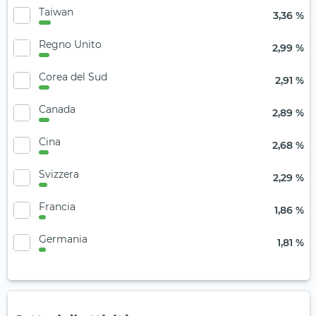
Taiwan
3,36 %
Regno Unito
2,99 %
Corea del Sud
2,91 %
Canada
2,89 %
Cina
2,68 %
Svizzera
2,29 %
Francia
1,86 %
Germania
1,81 %