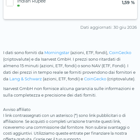
Indian Rupee
1,59 %
Dati aggiornati
: 30 giu 2026
I dati sono forniti da
Morningstar
(azioni, ETF, fondi),
CoinGecko
(criptovalute) e da Isarvest GmbH. I prezzi sono ritardati di
almeno 15 minuti (azioni, ETF, fondi) o sono NAV (ETF, Fondi). I
dati dei prezzi in tempo reale se forniti provendono dai fornitori e
da
Lang & Schwarz
(azioni, ETF, fondi) e
CoinGecko
(criptovalute).
Isarvest GmbH non fornisce alcuna garanzia sulle informazioni e
sulla completezza e precisione dei dati forniti.
Avviso affiliato
I link contrassegnati con un asterisco (*) sono link pubblicitari o di
affiliazione. Se acquisti o completi un'azione tramite questi link,
riceveremo una commissione dal fornitore. Non subirai svantaggi o
costi aggiuntivi. Utilizziamo queste entrate per finanziare la nostra
offerta gratuita. Grazie per il tuo supporto.