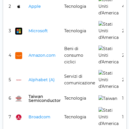
2
Apple
Tecnologia
4,0
3
Microsoft
Tecnologia
2,6
Beni di
4
Amazon.com
consumo
2,2
ciclici
Servizi di
5
Alphabet (A)
2,0
comunicazione
Taiwan
6
Tecnologia
1,7
Semiconductor
7
Broadcom
Tecnologia
1,6