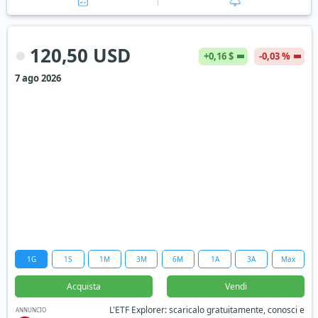
120,50 USD
+0,16 $
-0,03 %
7 ago 2026
1G
1S
1M
3M
6M
1A
3A
Max
Acquista
Vendi
L'ETF Explorer: scaricalo gratuitamente, conosci e
ANNUNCIO