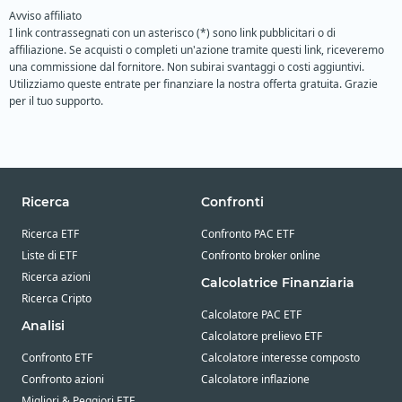
Avviso affiliato
I link contrassegnati con un asterisco (*) sono link pubblicitari o di
affiliazione. Se acquisti o completi un'azione tramite questi link, riceveremo
una commissione dal fornitore. Non subirai svantaggi o costi aggiuntivi.
Utilizziamo queste entrate per finanziare la nostra offerta gratuita. Grazie
per il tuo supporto.
Ricerca
Confronti
Ricerca ETF
Confronto PAC ETF
Liste di ETF
Confronto broker online
Ricerca azioni
Calcolatrice Finanziaria
Ricerca Cripto
Calcolatore PAC ETF
Analisi
Calcolatore prelievo ETF
Confronto ETF
Calcolatore interesse composto
Confronto azioni
Calcolatore inflazione
Migliori & Peggiori ETF