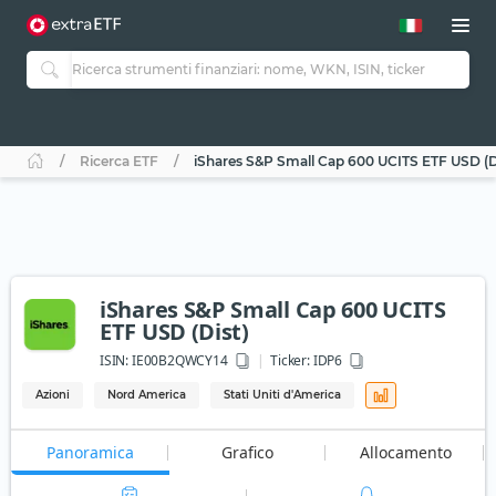
Ricerca ETF
iShares S&P Small Cap 600 UCITS ETF USD (D
iShares S&P Small Cap 600 UCITS
ETF USD (Dist)
ISIN:
IE00B2QWCY14
Ticker:
IDP6
Azioni
Nord America
Stati Uniti d'America
Panoramica
Grafico
Allocamento