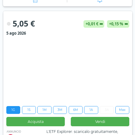
5,05 €
+0,01 €
+0,15 %
5 ago 2026
1G
1S
1M
3M
6M
1A
3A
Max
Acquista
Vendi
L'ETF Explorer: scaricalo gratuitamente,
ANNUNCIO