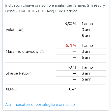
Indicatori chiave di rischio e analisi per iShares $ Treasury
Bond 7-10yr UCITS ETF (Acc) EUR-Hedged
4,50 %
1 anno
Volatilità
—
3 anni
—
5 anni
-6,71 %
1 anno
Massimo drawdown
—
3 anni
—
5 anni
-0,41
1 anno
Sharpe Ratio
—
3 anni
—
5 anni
XLM
6,47
Altri indicatori di portafoglio e di rischio