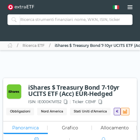
Ricerca ETF
iShares $ Treasury Bond 7-10yr UCITS ETF (
iShares $ Treasury Bond 7-10yr
UCITS ETF (Acc) EUR-Hedged
ISIN:
IE000K1VI152
Ticker:
CEMF
Obbligazioni
Nord America
Stati Uniti d'America
€
Panoramica
Grafico
Allocamento